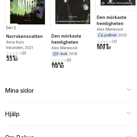
Den mörkaste
hemligheten
Del 2
Alex Marwood
Ljudbok
2022
Den mörkaste
Norrskensnatten
(
3
)
hemligheten
Anna Kuru
4,0
utav 5 stjärnor. Tota
169 kr
Inbunden
, 2021
Alex Marwood
(
9
)
E-bok
2016
3,4
utav 5 stjärnor. Totalt antal röster:
33 kr
(
5
)
4,0
utav 5 stjärnor. Totalt antal röster:
119 kr
Mina sidor
Hjälp