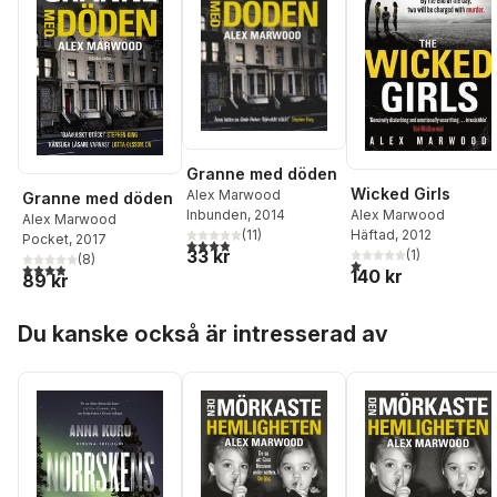
Granne med döden
Wicked Girls
Alex Marwood
Granne med döden
Alex Marwood
Inbunden
, 2014
Alex Marwood
Häftad
, 2012
(
11
)
Pocket
, 2017
3,9
utav 5 stjärnor. Totalt antal röster:
33 kr
(
1
)
(
8
)
1,0
utav 5 stjärnor. Total
3,9
utav 5 stjärnor. Totalt antal röster:
140 kr
89 kr
Hoppa över listan
Du kanske också är intresserad av