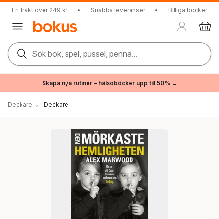
Fri frakt över 249 kr
•
Snabba leveranser
•
Billiga böcker
Sök bok, spel, pussel, penna...
Skapa nya rutiner – hälsoböcker upp till 50% →
Deckare
Deckare