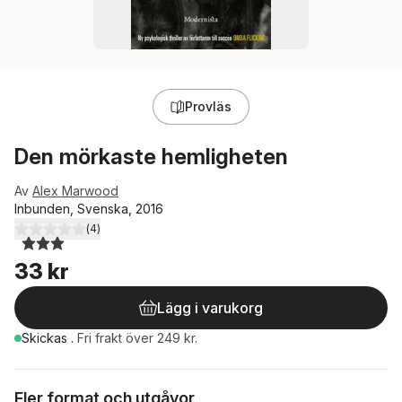
Provläs
Den mörkaste hemligheten
Av
Alex Marwood
Inbunden, Svenska, 2016
(
4
)
3,0
utav 5 stjärnor. Totalt antal röster:
33 kr
Lägg i varukorg
Skickas
.
Fri frakt över 249 kr.
Fler format och utgåvor