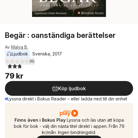
Begär : oanständiga berättelser
Av
Malva B.
Ljudbok
Svenska
, 
2017
(
6
)
2,8
utav 5 stjärnor. Totalt antal röster:
79 kr
Köp ljudbok
Lyssna direkt i Bokus Reader – eller ladda ned till din enhet
Finns även i Bokus Play
Lyssna och läs utan att köpa
bok för bok - välj din nästa titel direkt i appen. Från 79
kr/mån. Ingen bindningstid.