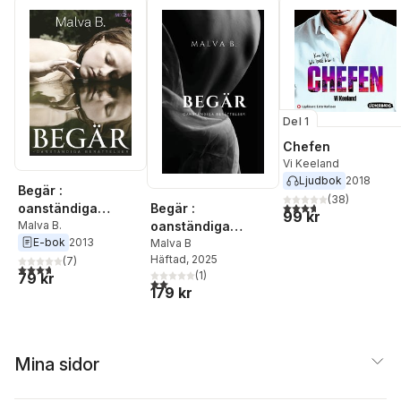
Ringberg
Del 1
Chefen
Vi Keeland
Ljudbok
2018
Begär :
(
38
)
3,7
utav 5 stjärnor. Tota
Begär :
oanständiga
99 kr
oanständiga
berättelser
Malva B.
E-bok
2013
berättelser
Malva B
Häftad
, 2025
(
7
)
3,7
utav 5 stjärnor. Totalt antal röster:
(
1
)
79 kr
2,0
utav 5 stjärnor. Totalt antal röster:
179 kr
Mina sidor