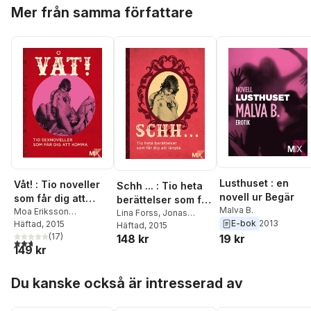
Hoppa över listan
Mer från samma författare
Lusthuset : en
Våt! : Tio noveller
Schh ... : Tio heta
novell ur Begär
som får dig att
berättelser som får
Malva B.
komma
Moa Eriksson
dig att längta
Lina Forss
,
Jonas
E-bok
2013
Sandberg
Häftad
, 2015
,
Johanna
Cornell
Häftad
, 2015
,
Johanna
Narberg
,
(
Daniel Möller
17
)
,
148 kr
19 kr
Narberg
,
Niklas
2,7
utav 5 stjärnor. Totalt antal röster:
149 kr
Eme Johansson
,
Malva
Frykholm
,
Anna
B.
,
Tove Nordh
,
Lina
Ringberg
,
Moa Eriksson
Hoppa över listan
Forss
,
Annakarin
Sandberg
,
Tove Nordh
,
Du kanske också är intresserad av
Svedberg
,
Niklas
Daniel Möller
,
Eme
Frykholm
,
Anna
Johansson
,
Malva B.