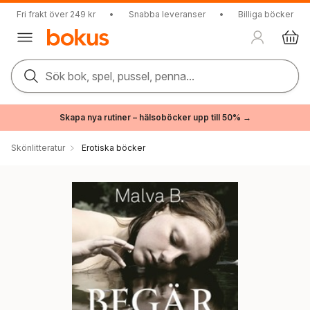
Fri frakt över 249 kr
•
Snabba leveranser
•
Billiga böcker
Sök bok, spel, pussel, penna...
Skapa nya rutiner – hälsoböcker upp till 50% →
Skönlitteratur
Erotiska böcker