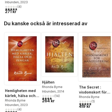
Inbunden
, 2023
masterclass
(
4
)
4,8
utav 5 stjärnor. Totalt antal röster:
271 kr
Hoppa över listan
Du kanske också är intresserad av
Hjälten
The Secret :
Rhonda Byrne
Hemligheten med
Inbunden
, 2014
visdomskort för
kärlek, hälsa och
(
14
)
manifestering
Rhonda Byrne
3,9
utav 5 stjärnor. Totalt antal röster:
264 kr
pengar : en
Rhonda Byrne
(
1
)
5,0
utav 5 stjärnor. Tota
Inbunden
, 2023
masterclass
419 kr
(
4
)
4,8
utav 5 stjärnor. Totalt antal röster: