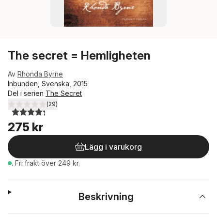
The secret = Hemligheten
Av
Rhonda Byrne
Inbunden, Svenska, 2015
Del i serien
The Secret
(
29
)
4,3
utav 5 stjärnor. Totalt antal röster:
275 kr
Lägg i varukorg
.
Fri frakt över 249 kr.
Beskrivning