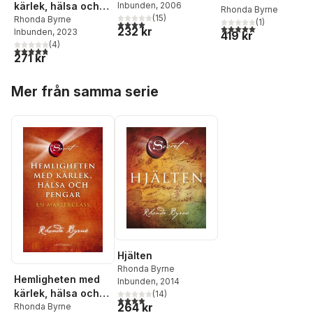
kärlek, hälsa och
Inbunden
, 2006
manifestering
Rhonda Byrne
(
15
)
pengar : en
Rhonda Byrne
(
1
)
4,0
utav 5 stjärnor. Totalt antal röster:
5,0
utav 5 stjärnor. Tota
232 kr
Inbunden
, 2023
masterclass
419 kr
(
4
)
4,8
utav 5 stjärnor. Totalt antal röster:
271 kr
Hoppa över listan
Mer från samma serie
Hjälten
Rhonda Byrne
Hemligheten med
Inbunden
, 2014
kärlek, hälsa och
(
14
)
3,9
utav 5 stjärnor. Totalt antal röster:
264 kr
pengar : en
Rhonda Byrne