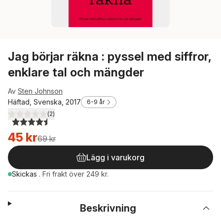
Jag börjar räkna : pyssel med siffror,
enklare tal och mängder
Av
Sten Johnson
Häftad, Svenska, 2017
6-9 år
(
2
)
4,5
utav 5 stjärnor. Totalt antal röster:
45 kr
69 kr
Lägg i varukorg
Skickas
.
Fri frakt över 249 kr.
Beskrivning