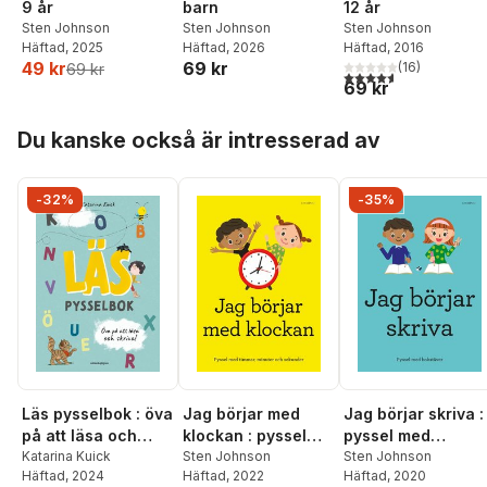
9 år
barn
12 år
Sten Johnson
Sten Johnson
Sten Johnson
Häftad
, 2025
Häftad
, 2026
Häftad
, 2016
49 kr
69 kr
(
16
)
69 kr
4,6
utav 5 stjärnor. Tota
69 kr
Hoppa över listan
Du kanske också är intresserad av
-32%
-35%
Läs pysselbok : öva
Jag börjar med
Jag börjar skriva :
på att läsa och
klockan : pyssel
pyssel med
skriva
Katarina Kuick
med timmar,
Sten Johnson
bokstäver
Sten Johnson
Häftad
, 2024
Häftad
, 2022
Häftad
, 2020
minuter och