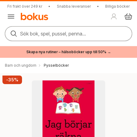
Fri frakt över 249 kr
•
Snabba leveranser
•
Billiga böcker
Sök bok, spel, pussel, penna...
Skapa nya rutiner – hälsoböcker upp till 50% →
Barn och ungdom
Pysselböcker
-35%