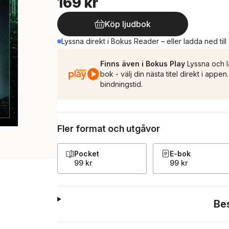
169 kr
Köp ljudbok
Lyssna direkt i Bokus Reader – eller ladda ned till
Finns även i Bokus Play
Lyssna och l
bok - välj din nästa titel direkt i appe
bindningstid.
Fler format och utgåvor
Pocket
E-bok
99 kr
99 kr
Be