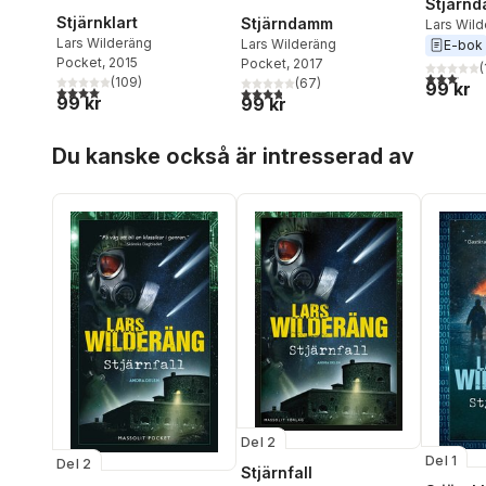
Stjärn
Stjärnklart
Stjärndamm
Lars Wil
Lars Wilderäng
Lars Wilderäng
E-bok
Pocket
, 2015
Pocket
, 2017
(
3,1
utav 5 
(
109
)
(
67
)
99 kr
4,0
utav 5 stjärnor. Totalt antal röster:
3,8
utav 5 stjärnor. Totalt antal röster:
99 kr
99 kr
Hoppa över listan
Du kanske också är intresserad av
Del 2
Del 1
Del 2
Stjärnfall