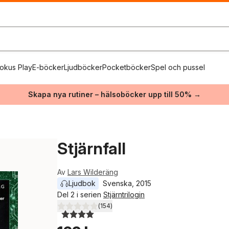
okus Play
E-böcker
Ljudböcker
Pocketböcker
Spel och pussel
Skapa nya rutiner – hälsoböcker upp till 50% →
Stjärnfall
Av
Lars Wilderäng
Ljudbok
Svenska
, 
2015
Del 2 i serien
Stjärntrilogin
(
154
)
4,0
utav 5 stjärnor. Totalt antal röster: