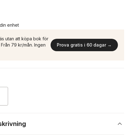
 din enhet
äs utan att köpa bok för
n. Från 79 kr/mån. Ingen
Prova gratis i 60 dagar →
skrivning