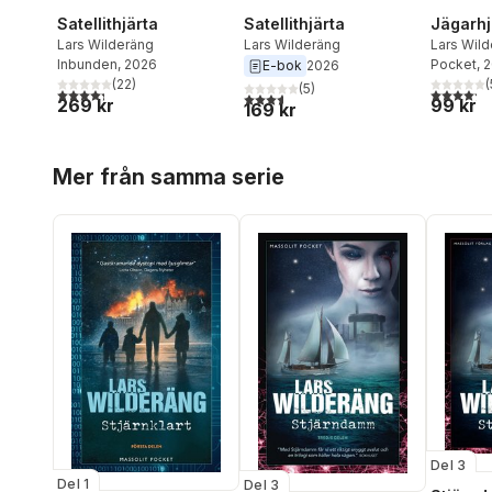
Satellithjärta
Satellithjärta
Jägarhj
Lars Wilderäng
Lars Wilderäng
Lars Wil
Inbunden
, 2026
Pocket
, 
E-bok
2026
(
22
)
(
(
5
)
4,3
utav 5 stjärnor. Totalt antal röster:
4,2
utav 5 
3,6
utav 5 stjärnor. Totalt antal röster:
269 kr
99 kr
169 kr
Hoppa över listan
Mer från samma serie
Del 3
Del 1
Del 3