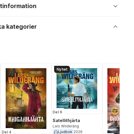
tinformation
ka kategorier
Nyhet
Del 6
Satellithjärta
Lars Wilderäng
Ljudbok
2026
Del 4