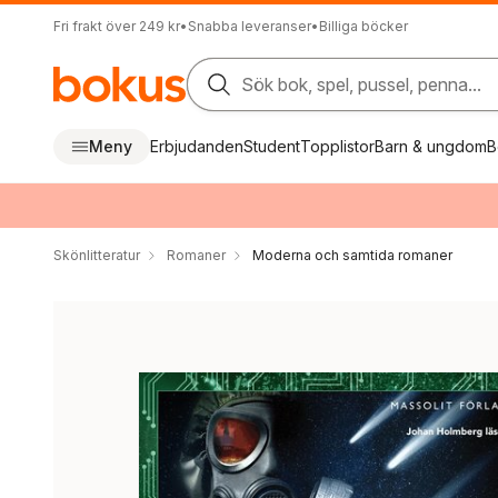
Fri frakt över 249 kr
•
Snabba leveranser
•
Billiga böcker
Sök bok, spel, pussel, penna...
Meny
Erbjudanden
Student
Topplistor
Barn & ungdom
B
Skönlitteratur
Romaner
Moderna och samtida romaner