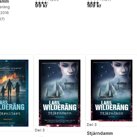
damm
4,3
utav 5 stjärnor. Totalt antal röster:
3,9
utav 5 stjärnor. Totalt ant
99 kr
169 kr
deräng
2016
17
)
stjärnor. Totalt antal röster:
Del 3
Del 3
Stjärndamm