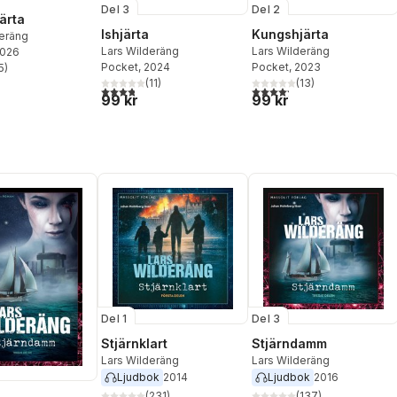
Del 3
Del 2
ärta
Ishjärta
Kungshjärta
deräng
Lars Wilderäng
Lars Wilderäng
2026
Pocket
, 2024
Pocket
, 2023
5
)
stjärnor. Totalt antal röster:
(
11
)
(
13
)
3,8
utav 5 stjärnor. Totalt antal röster:
4,2
utav 5 stjärnor. Totalt ant
99 kr
99 kr
Del 1
Del 3
Stjärnklart
Stjärndamm
Lars Wilderäng
Lars Wilderäng
Ljudbok
2014
Ljudbok
2016
(
231
)
(
137
)