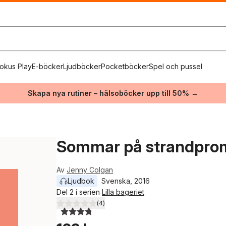
okus Play
E-böcker
Ljudböcker
Pocketböcker
Spel och pussel
Skapa nya rutiner – hälsoböcker upp till 50% →
Sommar på strandpr
Av
Jenny Colgan
Ljudbok
Svenska
, 
2016
Del 2 i serien
Lilla bageriet
(
4
)
3,8
utav 5 stjärnor. Totalt antal röster: