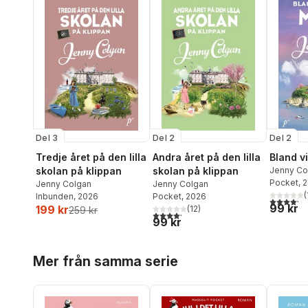
Del 3
Del 2
Del 2
Tredje året på den lilla
Andra året på den lilla
Bland vi
skolan på klippan
skolan på klippan
Jenny Co
Pocket
, 
Jenny Colgan
Jenny Colgan
(
Inbunden
, 2026
Pocket
, 2026
4,2
utav 5 
99 kr
199 kr
(
12
)
259 kr
4,2
utav 5 stjärnor. Totalt antal röster:
99 kr
Hoppa över listan
Mer från samma serie