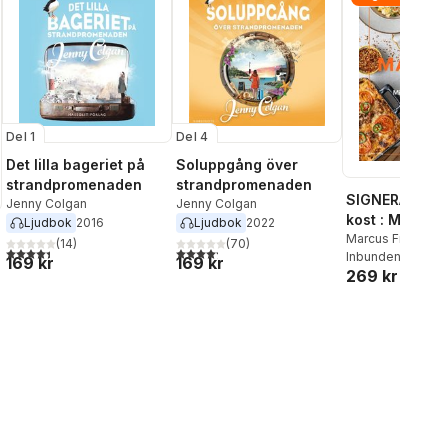
Del 1
Del 4
Det lilla bageriet på
Soluppgång över
strandpromenaden
strandpromenaden
SIGNERAD - M
Jenny Colgan
Jenny Colgan
kost : Middag
Ljudbok
2016
Ljudbok
2022
matlådor
Marcus Frank
(
14
)
(
70
)
4,4
utav 5 stjärnor. Totalt antal röster:
4,2
utav 5 stjärnor. Totalt antal röster:
Inbunden
, 2026
169 kr
169 kr
269 kr
al röster: