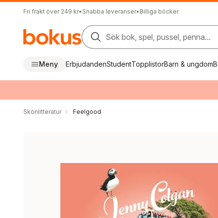
Fri frakt över 249 kr
•
Snabba leveranser
•
Billiga böcker
Sök bok, spel, pussel, penna...
Meny
Erbjudanden
Student
Topplistor
Barn & ungdom
B
Skönlitteratur
Feelgood