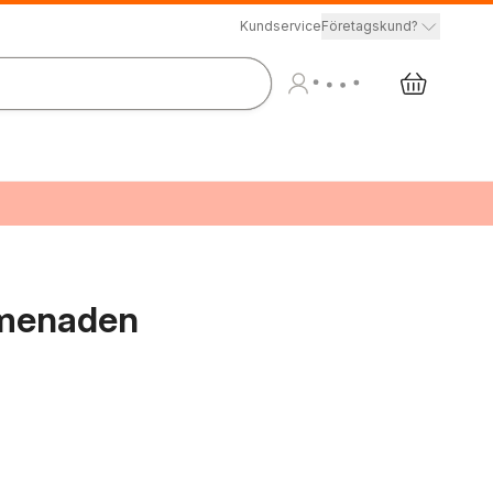
Kundservice
Företagskund?
omenaden