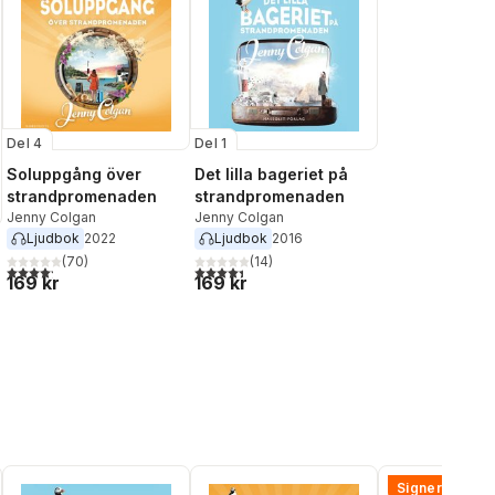
Del 4
Del 1
Soluppgång över
Det lilla bageriet på
strandpromenaden
strandpromenaden
Jenny Colgan
Jenny Colgan
Ljudbok
2022
Ljudbok
2016
(
70
)
(
14
)
4,2
utav 5 stjärnor. Totalt antal röster:
4,4
utav 5 stjärnor. Totalt antal röster:
169 kr
169 kr
al röster:
Signerad!