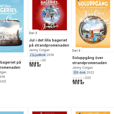
Del 3
Jul i det lilla bageriet
på strandpromenaden
Jenny Colgan
Del 4
Ljudbok
2016
Soluppgång över
(
4
)
a bageriet på
4,0
utav 5 stjärnor. Totalt antal röster:
strandpromenaden
169 kr
promenaden
Jenny Colgan
lgan
E-bok
2022
2016
(
20
)
4,0
utav 5 stjärnor. Totalt ant
520
)
169 kr
stjärnor. Totalt antal röster: