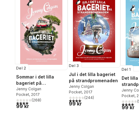
Del 3
Del 2
Del 1
Jul i det lilla bageriet
Sommar i det lilla
Det lill
på strandpromenaden
bageriet på
strand
Jenny Colgan
strandpromenaden
Jenny Colgan
Jenny Co
Pocket
, 2017
Pocket
, 2017
Pocket
, 
(
244
)
4,1
utav 5 stjärnor. Totalt antal röster:
(
268
)
(
4,1
utav 5 stjärnor. Totalt antal röster:
99 kr
4,1
utav 5 
99 kr
99 kr