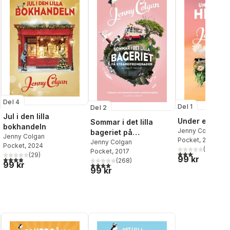
Del 4
Del 1
Del 2
Jul i den lilla
Under en rosa
Sommar i det lilla
bokhandeln
Jenny Colgan
bageriet på
Jenny Colgan
Pocket
, 2025
strandpromenaden
Jenny Colgan
Pocket
, 2024
(
8
)
Pocket
, 2017
3,1
utav 5 stjärnor.
(
29
)
99 kr
3,9
utav 5 stjärnor. Totalt antal röster:
(
268
)
99 kr
l röster:
4,1
utav 5 stjärnor. Totalt antal röster:
99 kr