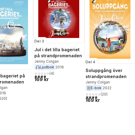
Del 3
Jul i det lilla bageriet
på strandpromenaden
Jenny Colgan
Del 4
Ljudbok
2016
Soluppgång över
(
4
)
a bageriet på
4,0
utav 5 stjärnor. Totalt antal röster:
strandpromenaden
169 kr
promenaden
Jenny Colgan
lgan
E-bok
2022
2016
(
20
)
4,0
utav 5 stjärnor. Totalt ant
520
)
169 kr
stjärnor. Totalt antal röster: