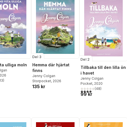
Del 3
Del 2
ta ulliga moln
Hemma där hjärtat
Tillbaka till den lilla ön
lgan
finns
i havet
2026
Jenny Colgan
Jenny Colgan
13
)
Storpocket
, 2026
stjärnor. Totalt antal röster:
Pocket
, 2020
135 kr
(
48
)
4,1
utav 5 stjärnor. Totalt anta
99 kr