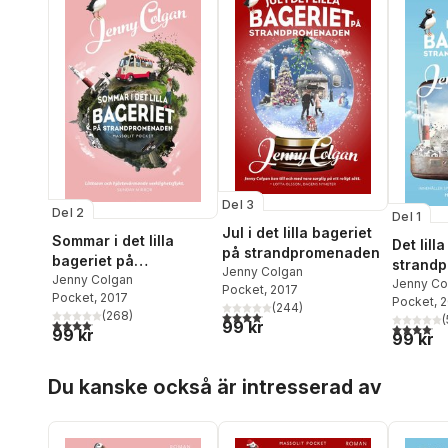
Del 3
Del 2
Del 1
Jul i det lilla bageriet
Sommar i det lilla
Det lill
på strandpromenaden
bageriet på
strand
Jenny Colgan
strandpromenaden
Jenny Colgan
Jenny Co
Pocket
, 2017
Pocket
, 2017
Pocket
, 
(
244
)
4,1
utav 5 stjärnor. Totalt antal röster:
(
268
)
(
4,1
utav 5 stjärnor. Totalt antal röster:
99 kr
4,1
utav 5 
99 kr
99 kr
Hoppa över listan
Du kanske också är intresserad av