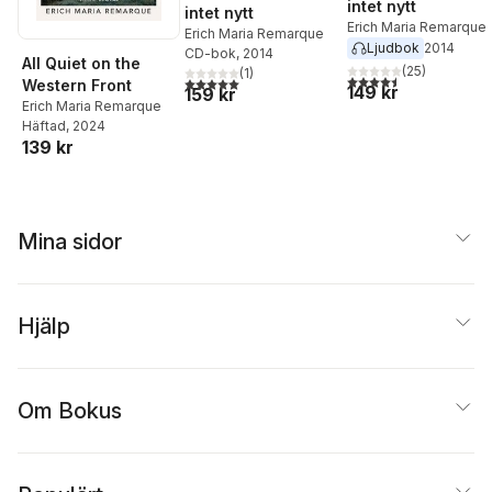
intet nytt
intet nytt
Erich Maria Remarque
Erich Maria Remarque
Ljudbok
2014
CD-bok
, 2014
All Quiet on the
(
25
)
(
1
)
4,5
utav 5 stjärnor. Tota
5,0
utav 5 stjärnor. Totalt antal röster:
Western Front
149 kr
159 kr
Erich Maria Remarque
Häftad
, 2024
139 kr
Mina sidor
Hjälp
Om Bokus