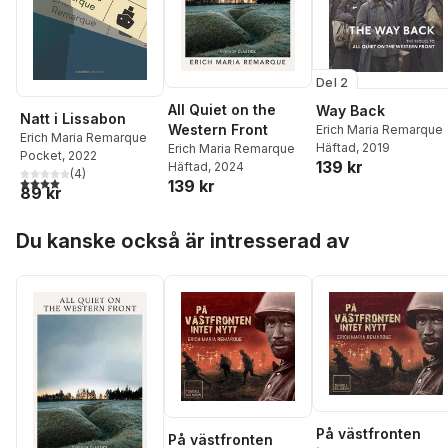
Del 2
All Quiet on the
Way Back
Natt i Lissabon
Western Front
Erich Maria Remarque
Erich Maria Remarque
Häftad
, 2019
Erich Maria Remarque
Pocket
, 2022
139 kr
Häftad
, 2024
(
4
)
4,0
utav 5 stjärnor. Totalt antal röster:
139 kr
89 kr
Hoppa över listan
Du kanske också är intresserad av
På västfronten
På västfronten