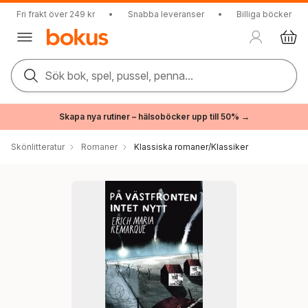
Fri frakt över 249 kr
•
Snabba leveranser
•
Billiga böcker
Sök bok, spel, pussel, penna...
Skapa nya rutiner – hälsoböcker upp till 50% →
Skönlitteratur
Romaner
Klassiska romaner/Klassiker