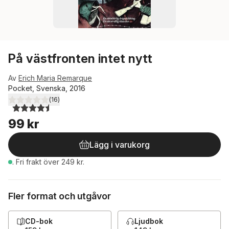
På västfronten intet nytt
Av
Erich Maria Remarque
Pocket, Svenska, 2016
(
16
)
4,5
utav 5 stjärnor. Totalt antal röster:
99 kr
Lägg i varukorg
.
Fri frakt över 249 kr.
Fler format och utgåvor
CD-bok
Ljudbok