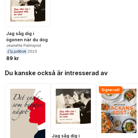
Jag såg dig i
ögonen när du dog
Jeanette Palmqvist
Ljudbok
2023
89 kr
Hoppa över listan
Du kanske också är intresserad av
Signerad!
Jag såg dig i