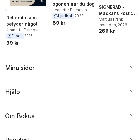
ögonen när du dog
SIGNERAD -
Jeanette Palmqvist
Mackans kost :
Ljudbok
2023
Det enda som
Middagar och
Marcus Frank
89 kr
betyder något
Inbunden
, 2026
matlådor
Jeanette Palmqvist
269 kr
E-bok
2016
99 kr
Mina sidor
Hjälp
Om Bokus