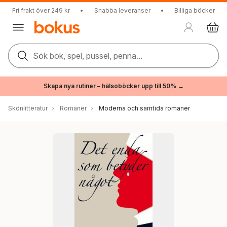
Fri frakt över 249 kr
•
Snabba leveranser
•
Billiga böcker
Sök bok, spel, pussel, penna...
Skapa nya rutiner – hälsoböcker upp till 50% →
Skönlitteratur
Romaner
Moderna och samtida romaner