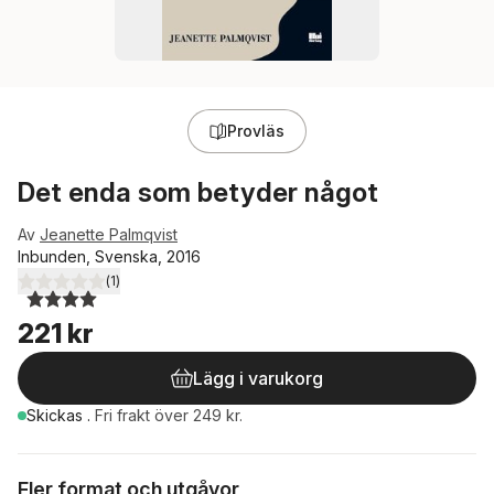
Provläs
Det enda som betyder något
Av
Jeanette Palmqvist
Inbunden, Svenska, 2016
(
1
)
4,0
utav 5 stjärnor. Totalt antal röster:
221 kr
Lägg i varukorg
Skickas
.
Fri frakt över 249 kr.
Fler format och utgåvor