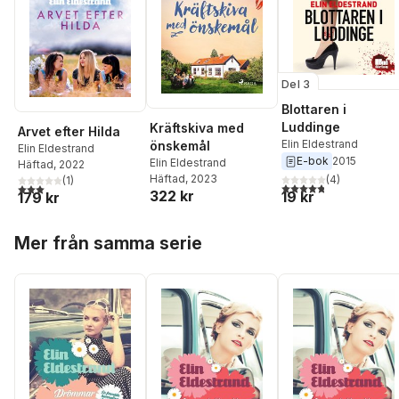
Del 3
Blottaren i
Luddinge
Kräftskiva med
Arvet efter Hilda
Elin Eldestrand
önskemål
Elin Eldestrand
E-bok
2015
Elin Eldestrand
Häftad
, 2022
Häftad
, 2023
(
4
)
(
1
)
4,8
utav 5 stjärnor. Tota
3,0
utav 5 stjärnor. Totalt antal röster:
322 kr
19 kr
179 kr
Hoppa över listan
Mer från samma serie