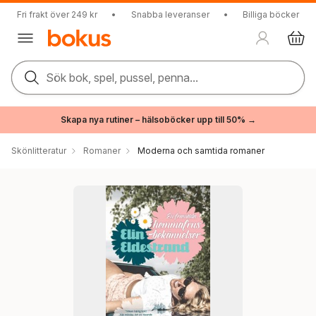
Fri frakt över 249 kr
•
Snabba leveranser
•
Billiga böcker
Sök bok, spel, pussel, penna...
Skapa nya rutiner – hälsoböcker upp till 50% →
Skönlitteratur
Romaner
Moderna och samtida romaner