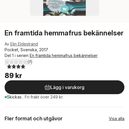
En framtida hemmafrus bekännelser
Av
Elin Eldestrand
Pocket, Svenska, 2017
Del 1 i serien
En framtida hemmafrus bekännelser
(
7
)
4,0
utav 5 stjärnor. Totalt antal röster:
89 kr
Lägg i varukorg
Skickas
.
Fri frakt över 249 kr.
Fler format och utgåvor
Visa alla