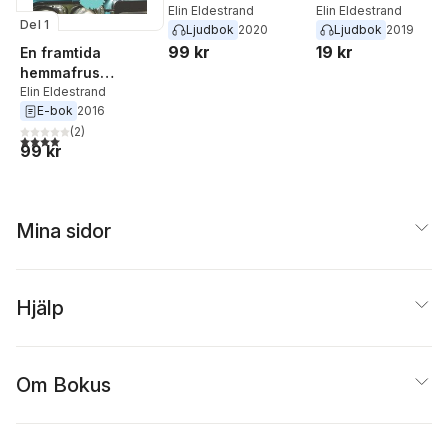
Elin Eldestrand
Elin Eldestrand
Del 1
Ljudbok
2020
Ljudbok
2019
99 kr
19 kr
En framtida
hemmafrus
bekännelser
Elin Eldestrand
E-bok
2016
(
2
)
4,0
utav 5 stjärnor. Totalt antal röster:
99 kr
Mina sidor
Hjälp
Om Bokus