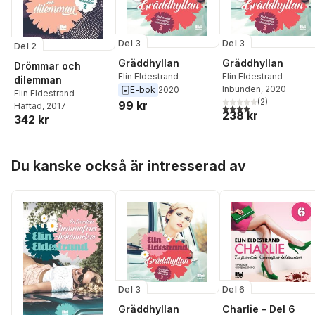
Del 3
Del 3
Del 2
Gräddhyllan
Gräddhyllan
Drömmar och
Elin Eldestrand
Elin Eldestrand
dilemman
Inbunden
, 2020
E-bok
2020
Elin Eldestrand
(
2
)
99 kr
Häftad
, 2017
4,0
utav 5 stjärnor. Tota
238 kr
342 kr
Hoppa över listan
Du kanske också är intresserad av
Del 3
Del 6
Gräddhyllan
Charlie - Del 6