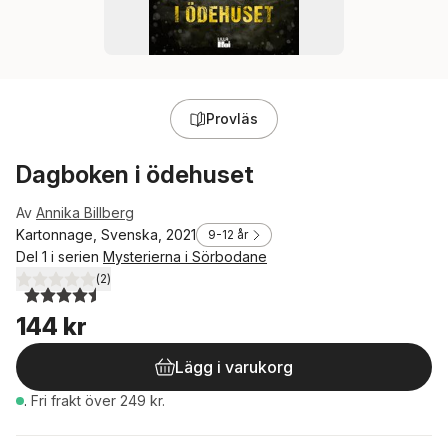
Provläs
Dagboken i ödehuset
Av
Annika Billberg
Kartonnage, Svenska, 2021
9-12 år
Del 1 i serien
Mysterierna i Sörbodane
(
2
)
4,5
utav 5 stjärnor. Totalt antal röster:
144 kr
Lägg i varukorg
.
Fri frakt över 249 kr.