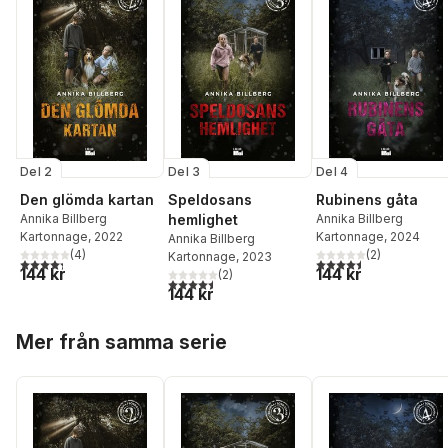
Del 2
Del 3
Del 4
Den glömda kartan
Speldosans
Rubinens gåta
Annika Billberg
hemlighet
Annika Billberg
Kartonnage
, 2022
Kartonnage
, 2024
Annika Billberg
(
4
)
(
2
)
Kartonnage
, 2023
4,3
utav 5 stjärnor. Totalt antal röster:
4,5
utav 5 stjärnor. Tota
144 kr
144 kr
(
2
)
4,5
utav 5 stjärnor. Totalt antal röster:
144 kr
Hoppa över listan
Mer från samma serie