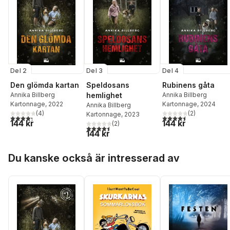
Del 2
Del 3
Del 4
Den glömda kartan
Speldosans
Rubinens gåta
Annika Billberg
hemlighet
Annika Billberg
Kartonnage
, 2022
Kartonnage
, 2024
Annika Billberg
(
4
)
(
2
)
Kartonnage
, 2023
4,3
utav 5 stjärnor. Totalt antal röster:
4,5
utav 5 stjärnor. Tota
144 kr
144 kr
(
2
)
4,5
utav 5 stjärnor. Totalt antal röster:
144 kr
Hoppa över listan
Du kanske också är intresserad av