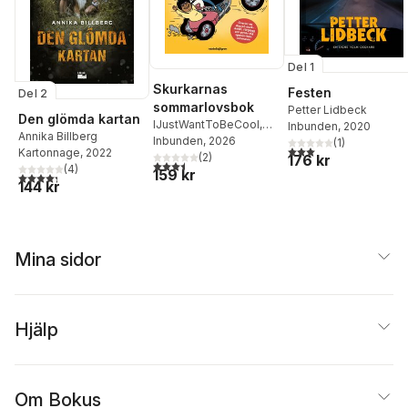
Del 1
Skurkarnas
Festen
Del 2
sommarlovsbok
Petter Lidbeck
Den glömda kartan
IJustWantToBeCool
,
Inbunden
, 2020
Annika Billberg
Joel Adolphson
Inbunden
, 2026
,
Emil
(
1
)
3,0
utav 5 stjärnor. Tota
Kartonnage
, 2022
Ejdemo Beer
(
2
)
,
Victor
176 kr
3,5
utav 5 stjärnor. Totalt antal röster:
(
4
)
159 kr
Beer
4,3
utav 5 stjärnor. Totalt antal röster:
144 kr
Mina sidor
Hjälp
Om Bokus