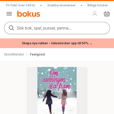
Fri frakt över 249 kr
•
Snabba leveranser
•
Billiga böcker
Sök bok, spel, pussel, penna...
Skapa nya rutiner – hälsoböcker upp till 50% →
Skönlitteratur
Feelgood