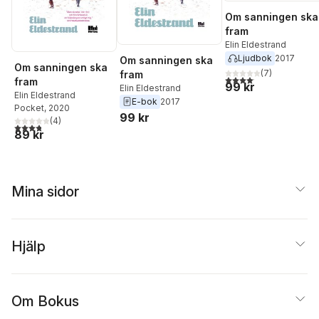
Om sanningen ska
fram
Elin Eldestrand
Ljudbok
2017
Om sanningen ska
Om sanningen ska
(
7
)
fram
4,1
utav 5 stjärnor. Total
fram
99 kr
Elin Eldestrand
Elin Eldestrand
E-bok
2017
Pocket
, 2020
99 kr
(
4
)
3,8
utav 5 stjärnor. Totalt antal röster:
89 kr
Mina sidor
Hjälp
Om Bokus