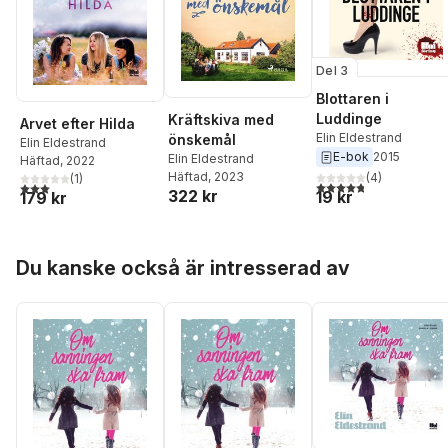
Del 3
Blottaren i
Luddinge
Kräftskiva med
Arvet efter Hilda
Elin Eldestrand
önskemål
Elin Eldestrand
E-bok
2015
Elin Eldestrand
Häftad
, 2022
Häftad
, 2023
(
4
)
(
1
)
4,8
utav 5 stjärnor. Tota
3,0
utav 5 stjärnor. Totalt antal röster:
322 kr
19 kr
179 kr
Hoppa över listan
Du kanske också är intresserad av