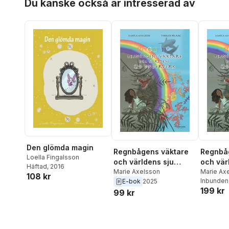
Du kanske också är intresserad av
Den glömda magin
Regnbågens väktare
Regnbå
Loella Fingalsson
och världens sju
och vär
Häftad
, 2016
underverk
Marie Axelsson
underv
Marie Ax
108 kr
Inbunden
E-bok
2025
199 kr
99 kr