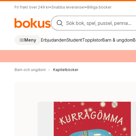
Fri frakt över 249 kr
•
Snabba leveranser
•
Billiga böcker
Sök bok, spel, pussel, penna...
Meny
Erbjudanden
Student
Topplistor
Barn & ungdom
B
Barn och ungdom
Kapitelböcker