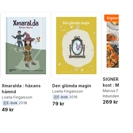
Signerad!
SIGNERAD - M
kost : Middag
Xmaralda : häxans
Den glömda magin
matlådor
Marcus Frank
hämnd
Loella Fingalsson
Inbunden
, 2026
E-bok
2016
Loella Fingalsson
269 kr
E-bok
2018
79 kr
49 kr
al röster: