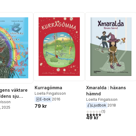
Kurragömma
Xmaralda : häxans
gens väktare
Loella Fingalsson
hämnd
ldens sju
E-bok
2016
Loella Fingalsson
erk
elsson
79 kr
Ljudbok
2018
, 2025
(
1
)
5,0
utav 5 stjärnor. Totalt ant
49 kr