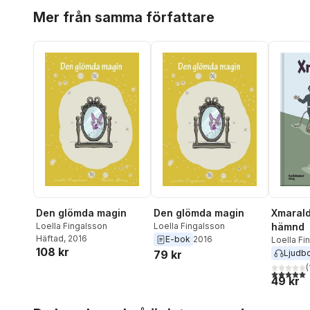
Hoppa över listan
Mer från samma författare
Den glömda magin
Den glömda magin
Xmarald
Loella Fingalsson
Loella Fingalsson
hämnd
Häftad
, 2016
E-bok
2016
Loella Fi
108 kr
79 kr
Ljudb
(
5,0
utav 5 
49 kr
Hoppa över listan