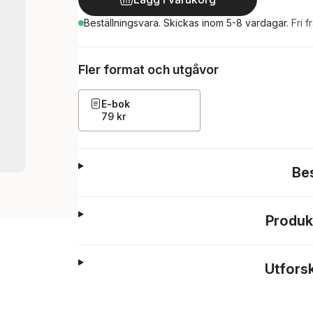
Beställningsvara.
Skickas
inom 5-8 vardagar
.
Fri f
Fler format och utgåvor
E-bok
79 kr
Be
Produk
Utfors