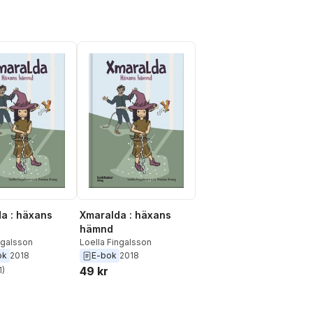
a : häxans
Xmaralda : häxans
hämnd
ngalsson
Loella Fingalsson
ok
2018
E-bok
2018
49 kr
1
)
stjärnor. Totalt antal röster: