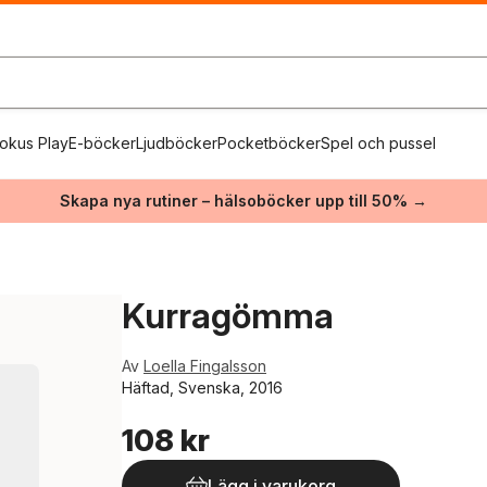
okus Play
E-böcker
Ljudböcker
Pocketböcker
Spel och pussel
Skapa nya rutiner – hälsoböcker upp till 50% →
Kurragömma
Av
Loella Fingalsson
Häftad, Svenska, 2016
108 kr
Lägg i varukorg