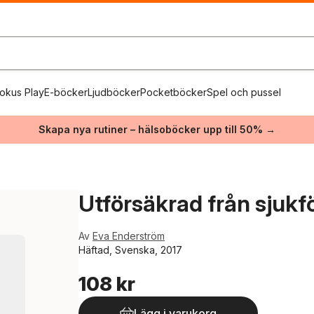
okus Play
E-böcker
Ljudböcker
Pocketböcker
Spel och pussel
Skapa nya rutiner – hälsoböcker upp till 50% →
Utförsäkrad från sjukf
Av
Eva Enderström
Häftad, Svenska, 2017
108 kr
Lägg i varukorg