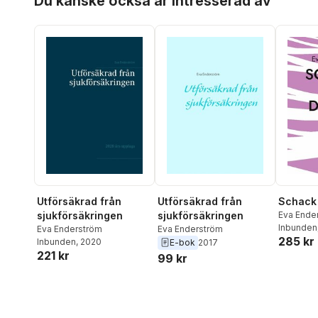
Du kanske också är intresserad av
Utförsäkrad från
Utförsäkrad från
Schack
sjukförsäkringen
sjukförsäkringen
Eva Ende
Inbunden
Eva Enderström
Eva Enderström
285 kr
Inbunden
, 2020
E-bok
2017
221 kr
99 kr