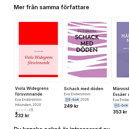
Hoppa över listan
Mer från samma författare
Viola Widegrens
Schack med döden
Människ
försvinnande
Eva Enderström
Essäer 
Eva Enderström
E-bok
2026
biologi 
Eva Ende
Inbunden
, 2020
249 kr
E-bok
(
1
)
353 kr
1,0
utav 5 stjärnor. Totalt antal röster:
232 kr
Hoppa över listan