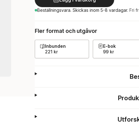
Beställningsvara.
Skickas
inom 5-8 vardagar
.
Fri f
Fler format och utgåvor
Inbunden
E-bok
221 kr
99 kr
Be
Produk
Utfors