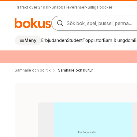
Fri frakt över 249 kr
•
Snabba leveranser
•
Billiga böcker
Sök bok, spel, pussel, penna...
Meny
Erbjudanden
Student
Topplistor
Barn & ungdom
B
Samhälle och politik
Samhälle och kultur