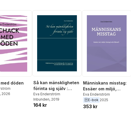
Så kan mänskligheten
 med döden
Människans misstag:
förinta sig själv :
rström
Essäer om miljö,
, 2026
miljöförstöring,
Eva Enderström
biologi och filosofi
Eva Enderström
Inbunden
, 2019
överbefolkning eller
E-bok
2025
164 kr
kärnvapenkrig kan
353 kr
leda till ett sjätte
massutdöende