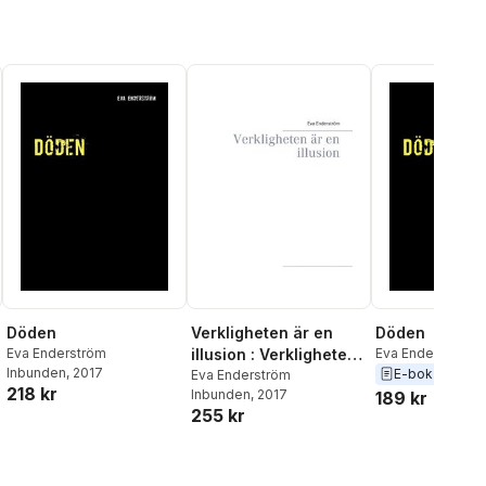
Döden
Verkligheten är en
Döden
Eva Enderström
illusion : Verkligheten
Eva Enderström
Inbunden
, 2017
E-bok
2017
är en illusion
Eva Enderström
218 kr
Inbunden
, 2017
189 kr
255 kr