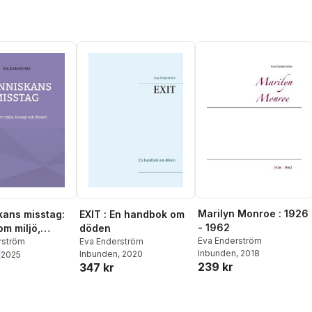
Marilyn Monroe : 1926
ans misstag:
EXIT : En handbok om
- 1962
om miljö,
döden
Eva Enderström
och filosofi
rström
Eva Enderström
Inbunden
, 2018
Inbunden
, 2020
2025
239 kr
347 kr