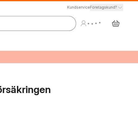
Kundservice
Företagskund?
örsäkringen