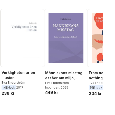
Verkligheten är en
Människans misstag :
From nothing 
illusion
essäer om miljö,
nothing
Eva Enderström
biologi och filosofi
Eva Enderström
Eva Enderström
E-bok
2017
Inbunden
, 2025
E-bok
2022
449 kr
238 kr
204 kr