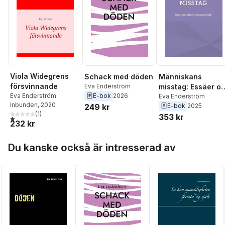
Viola Widegrens
Schack med döden
Människans
försvinnande
Eva Enderström
misstag: Essäer o
Eva Enderström
E-bok
2026
miljö, biologi och
Eva Enderström
Inbunden
, 2020
249 kr
E-bok
2025
filosofi
(
1
)
353 kr
1,0
utav 5 stjärnor. Totalt antal röster:
232 kr
Hoppa över listan
Du kanske också är intresserad av