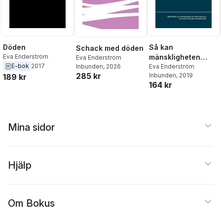
Döden
Så kan
Schack med döden
Eva Enderström
mänskligheten
Eva Enderström
E-bok
2017
Inbunden
, 2026
förinta sig själv :
Eva Enderström
285 kr
Inbunden
, 2019
189 kr
miljöförstöring,
164 kr
överbefolkning
eller kärnvapenkrig
kan leda till ett
sjätte
Mina sidor
massutdöende
Hjälp
Om Bokus