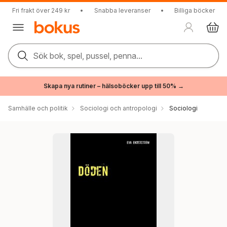
Fri frakt över 249 kr
•
Snabba leveranser
•
Billiga böcker
Sök bok, spel, pussel, penna...
Skapa nya rutiner – hälsoböcker upp till 50% →
Samhälle och politik
Sociologi och antropologi
Sociologi