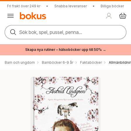
Fri frakt över 249 kr
•
Snabba leveranser
•
Billiga böcker
Sök bok, spel, pussel, penna...
Skapa nya rutiner – hälsoböcker upp till 50% →
Barn och ungdom
Barnböcker 6-9 år
Faktaböcker
Allmänbildni