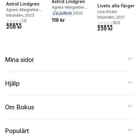
Astrid Lindgren
Astrid Lindgren
Livets alla färger
Agnes-Margrethe
Agnes-Margrethe
Lisa Aisato
Bjorvand
Ljudbok
2020
Bjorvand
Inbunden
, 2023
Inbunden
, 2021
119 kr
(
3
)
(
63
)
5,0
utav 5 stjärnor. Totalt antal röster:
4,9
utav 5 stjärnor. Tota
208 kr
239 kr
Mina sidor
Hjälp
Om Bokus
Populärt