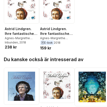
Astrid Lindgren.
Astrid Lindgren.
Ihre fantastische
Ihre fantastische
Geschichte
Agnes-Margrethe
Geschichte
Agnes-Margrethe
Bjorvand
Inbunden
, 2018
Bjorvand
E-bok
2018
238 kr
159 kr
Hoppa över listan
Du kanske också är intresserad av