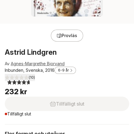
Provläs
Astrid Lindgren
Av
Agnes-Margrethe Bjorvand
Inbunden, Svenska, 2016
6-9 år
(
10
)
4,7
utav 5 stjärnor. Totalt antal röster:
232 kr
Tillfälligt slut
Tillfälligt slut
Fler format och utgåvor