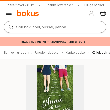
Fri frakt över 249 kr
•
Snabba leveranser
•
Billiga böcker
Sök bok, spel, pussel, penna...
Skapa nya rutiner – hälsoböcker upp till 50% →
Barn och ungdom
Ungdomsböcker
Kapitelböcker
Kärlek och r