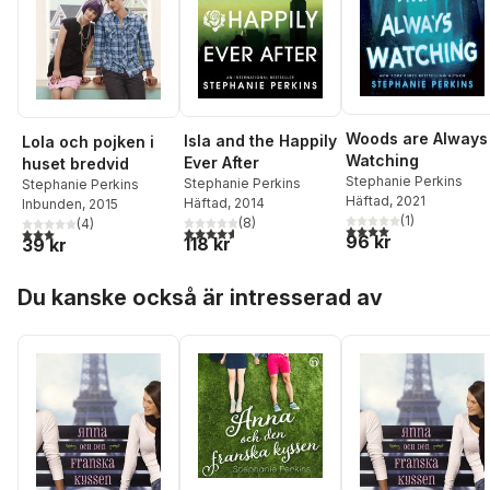
Woods are Always
Isla and the Happily
Lola och pojken i
Watching
Ever After
huset bredvid
Stephanie Perkins
Stephanie Perkins
Stephanie Perkins
Häftad
, 2021
Häftad
, 2014
Inbunden
, 2015
(
1
)
(
8
)
(
4
)
4,0
utav 5 stjärnor. Tota
4,6
utav 5 stjärnor. Totalt antal röster:
3,0
utav 5 stjärnor. Totalt antal röster:
96 kr
118 kr
39 kr
Hoppa över listan
Du kanske också är intresserad av