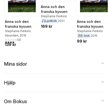
Anna och den
franska kyssen
Stephanie Perkins
Ljudbok
2021
Anna och den
Anna och den
169 kr
franska kyssen
franska kyssen
Stephanie Perkins
Stephanie Perkins
Inbunden
, 2015
E-bok
2015
(
4
)
99 kr
4,0
utav 5 stjärnor. Totalt antal röster:
139 kr
Mina sidor
Hjälp
Om Bokus