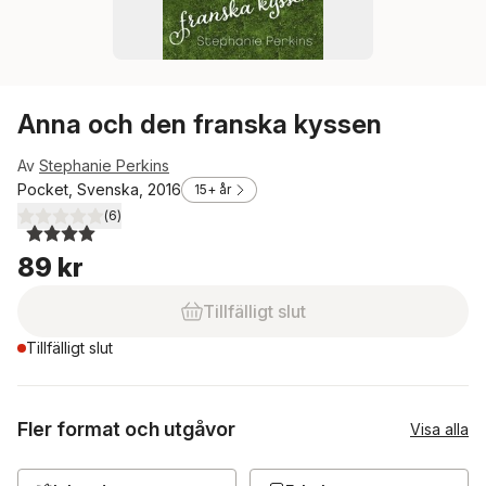
Anna och den franska kyssen
Av
Stephanie Perkins
Pocket, Svenska, 2016
15+ år
(
6
)
4,0
utav 5 stjärnor. Totalt antal röster:
89 kr
Tillfälligt slut
Tillfälligt slut
Fler format och utgåvor
Visa alla