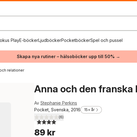
okus Play
E-böcker
Ljudböcker
Pocketböcker
Spel och pussel
Skapa nya rutiner – hälsoböcker upp till 50% →
och relationer
Anna och den franska
Av
Stephanie Perkins
Pocket, Svenska, 2016
15+ år
(
6
)
4,0
utav 5 stjärnor. Totalt antal röster:
89 kr