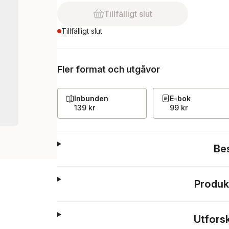
Tillfälligt slut
Tillfälligt slut
Fler format och utgåvor
Inbunden
E-bok
139 kr
99 kr
Be
Produk
Utfors