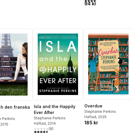
4,0
utav 5 stjärnor. Totalt ant
94 kr
Overdue
Isla and the Happily
h den franska
Stephanie Perkins
Ever After
Häftad
, 2025
Stephanie Perkins
e Perkins
185 kr
Häftad
, 2014
2015
(
8
)
4,6
utav 5 stjärnor. Totalt antal röster: