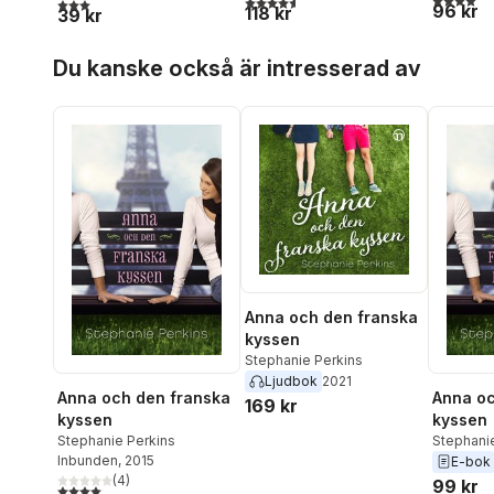
4,6
utav 5 stjärnor. Totalt antal röster:
3,0
utav 5 stjärnor. Totalt antal röster:
96 kr
118 kr
39 kr
Hoppa över listan
Du kanske också är intresserad av
Anna och den franska
kyssen
Stephanie Perkins
Ljudbok
2021
Anna och den franska
Anna oc
169 kr
kyssen
kyssen
Stephanie Perkins
Stephani
Inbunden
, 2015
E-bok
(
4
)
99 kr
4,0
utav 5 stjärnor. Totalt antal röster: