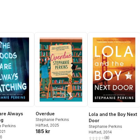
are Always
Overdue
Lola and the Boy Next
ng
Stephanie Perkins
Door
Häftad
, 2025
e Perkins
Stephanie Perkins
185 kr
2021
Häftad
, 2014
1
)
(
8
)
stjärnor. Totalt antal röster: