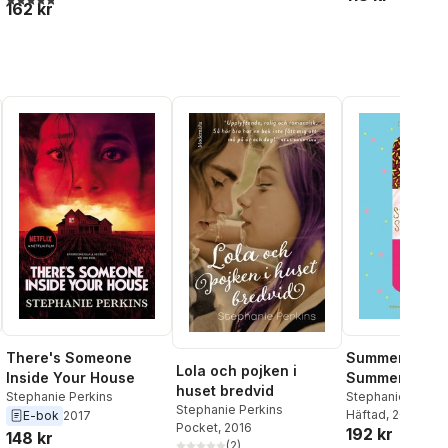
al röster:
162 kr
There's Someone
Summer Days
Lola och pojken i
Inside Your House
Summer Night
huset bredvid
Stephanie Perkins
Stephanie Perkin
Stephanie Perkins
Häftad
, 2017
E-bok
2017
Pocket
, 2016
192 kr
148 kr
(
2
)