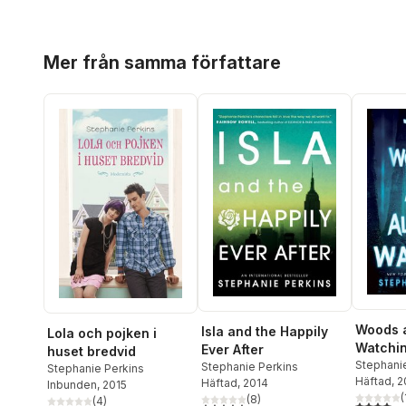
Hoppa över listan
Mer från samma författare
Woods 
Isla and the Happily
Lola och pojken i
Watchi
Ever After
huset bredvid
Stephani
Stephanie Perkins
Stephanie Perkins
Häftad
, 
Häftad
, 2014
Inbunden
, 2015
(
(
8
)
(
4
)
4,0
utav 5 