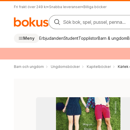
Fri frakt över 249 kr
•
Snabba leveranser
•
Billiga böcker
Sök bok, spel, pussel, penna...
Meny
Erbjudanden
Student
Topplistor
Barn & ungdom
B
Barn och ungdom
Ungdomsböcker
Kapitelböcker
Kärlek 