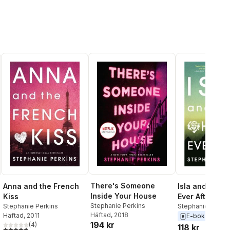
There's Someone
Anna and the French
Isla and the H
Inside Your House
Kiss
Ever After
Stephanie Perkins
Stephanie Perkins
Stephanie Perkin
Häftad
, 2018
Häftad
, 2011
E-bok
2014
194 kr
(
4
)
118 kr
4,8
utav 5 stjärnor. Totalt antal röster: