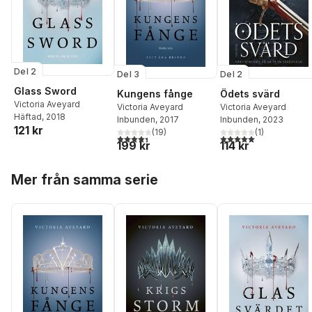
Del 2
Del 3
Del 2
Glass Sword
Kungens fånge
Ödets svärd
Victoria Aveyard
Victoria Aveyard
Victoria Aveyard
Häftad
, 2018
Inbunden
, 2017
Inbunden
, 2023
121 kr
(
19
)
(
1
)
4,4
utav 5 stjärnor. Totalt antal röster:
5,0
utav 5 stjärnor. Tota
199 kr
114 kr
Hoppa över listan
Mer från samma serie