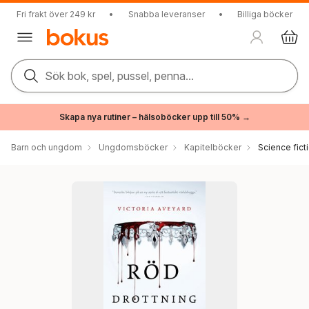
Fri frakt över 249 kr
•
Snabba leveranser
•
Billiga böcker
Sök bok, spel, pussel, penna...
Skapa nya rutiner – hälsoböcker upp till 50% →
Barn och ungdom
Ungdomsböcker
Kapitelböcker
Science fict