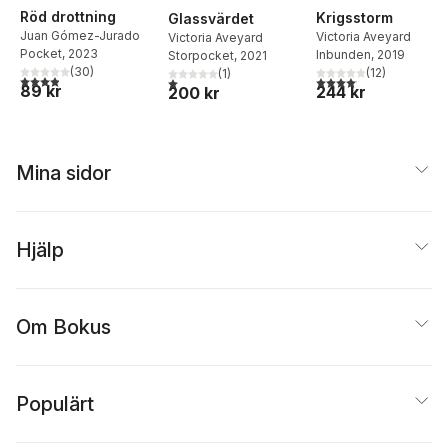
Röd drottning
Krigsstorm
Glassvärdet
Juan Gómez-Jurado
Victoria Aveyard
Victoria Aveyard
Pocket
, 2023
Inbunden
, 2019
Storpocket
, 2021
(
30
)
(
12
)
(
1
)
3,9
utav 5 stjärnor. Totalt antal röster:
4,1
utav 5 stjärnor. Total
1,0
utav 5 stjärnor. Totalt antal röster:
89 kr
244 kr
200 kr
Mina sidor
Hjälp
Om Bokus
Populärt