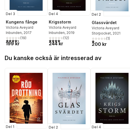
Del 3
Del 4
Del 2
Kungens fånge
Krigsstorm
Glassvärdet
Victoria Aveyard
Victoria Aveyard
Victoria Aveyard
Inbunden
, 2017
Inbunden
, 2019
Storpocket
, 2021
(
19
)
(
12
)
(
1
)
4,4
utav 5 stjärnor. Totalt antal röster:
4,1
utav 5 stjärnor. Totalt antal röster:
1,0
utav 5 stjärnor. Total
199 kr
244 kr
200 kr
Hoppa över listan
Du kanske också är intresserad av
Del 1
Del 4
Del 2