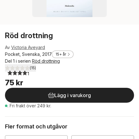
Röd drottning
Av
Victoria Aveyard
Pocket, Svenska, 2017
15+ år
Del 1 i serien
Röd drottning
(
15
)
4,3
utav 5 stjärnor. Totalt antal röster:
75 kr
Lägg i varukorg
.
Fri frakt över 249 kr.
Fler format och utgåvor