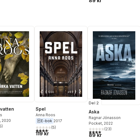
89 kr
Del 2
 vatten
Spel
Aska
s
Anna Roos
Ragnar Jónasson
, 2020
E-bok
2017
Pocket
, 2022
5
)
(
5
)
stjärnor. Totalt antal röster:
(
23
)
4,2
utav 5 stjärnor. Totalt antal röster:
4,0
utav 5 stjärnor. Totalt ant
119 kr
89 kr