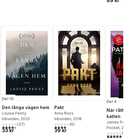
89 kr
Del 10
Del 4
Den långa vägen hem
Pakt
När råttan jag
Louise Penny
Anna Roos
katten
Inbunden
, 2020
Inbunden
, 2018
James Patterson
(
37
)
(
6
)
4,4
utav 5 stjärnor. Totalt antal röster:
3,8
utav 5 stjärnor. Totalt antal röster:
Pocket
, 2024
33 kr
39 kr
al röster:
(
2
)
5,0
utav 5 stjärnor.