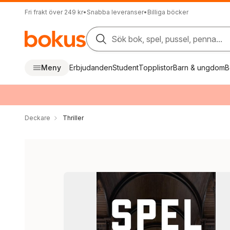
Fri frakt över 249 kr
•
Snabba leveranser
•
Billiga böcker
Sök bok, spel, pussel, penna...
Meny
Erbjudanden
Student
Topplistor
Barn & ungdom
B
Deckare
Thriller