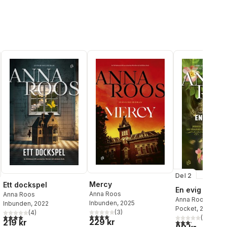
Del 2
Mercy
Ett dockspel
En evig sömn
Anna Roos
Anna Roos
Anna Roos
Inbunden
, 2025
Inbunden
, 2022
Pocket
, 2021
(
3
)
(
4
)
4,0
utav 5 stjärnor. Totalt antal röster:
4,0
utav 5 stjärnor. Totalt antal röster:
(
5
)
229 kr
219 kr
al röster:
3,2
utav 5 stjärnor.