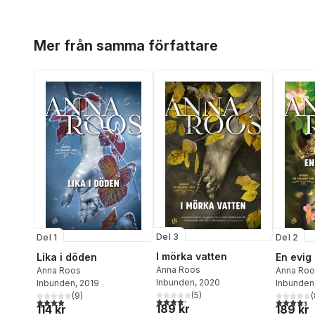
Hoppa över listan
Mer från samma författare
Del 3
Del 1
Del 2
I mörka vatten
Lika i döden
En evig
Anna Roos
Anna Roos
Anna Roo
Inbunden
, 2020
Inbunden
, 2019
Inbunden
(
5
)
(
9
)
(
4,2
utav 5 stjärnor. Totalt antal röster:
3,9
utav 5 stjärnor. Totalt antal röster:
4,4
utav 5 
189 kr
114 kr
189 kr