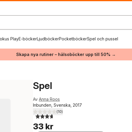
okus Play
E-böcker
Ljudböcker
Pocketböcker
Spel och pussel
Skapa nya rutiner – hälsoböcker upp till 50% →
Spel
Av
Anna Roos
Inbunden, Svenska, 2017
(
10
)
3,7
utav 5 stjärnor. Totalt antal röster:
33 kr