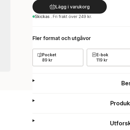
Lägg i varukorg
Skickas
.
Fri frakt över 249 kr.
Fler format och utgåvor
Pocket
E-bok
89 kr
119 kr
Be
Produk
Utfors