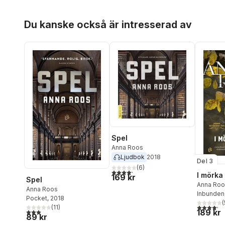
Hoppa över listan
Du kanske också är intresserad av
Spel
Anna Roos
Ljudbok
2018
Del 3
(
6
)
4,2
utav 5 stjärnor. Totalt antal röster:
I mörka
169 kr
Spel
Anna Roo
Anna Roos
Inbunden
Pocket
, 2018
(
4,2
utav 5 
(
11
)
189 kr
3,0
utav 5 stjärnor. Totalt antal röster:
89 kr