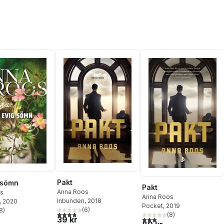
Pakt
 sömn
Pakt
Anna Roos
s
Anna Roos
Inbunden
, 2018
, 2020
Pocket
, 2019
(
6
)
8
)
3,8
utav 5 stjärnor. Totalt antal röster:
stjärnor. Totalt antal röster:
(
8
)
39 kr
3,0
utav 5 stjärnor. Totalt ant