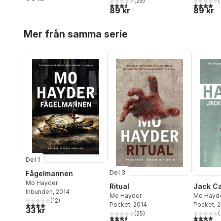
(
25
)
(
3,6
utav 5 stjärnor. Totalt antal röster:
4,0
utav 5 
89 kr
89 kr
Hoppa över listan
Mer från samma serie
Del 1
Del 3
Fågelmannen
Mo Hayder
Ritual
Jack Ca
Inbunden
, 2014
Mo Hayder
Mo Hayd
(
12
)
4,1
utav 5 stjärnor. Totalt antal röster:
Pocket
, 2014
Pocket
, 
33 kr
(
25
)
(
3,6
utav 5 stjärnor. Totalt antal röster:
4,0
utav 5 