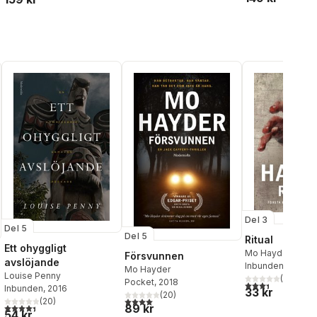
Del 3
Del 5
Del 5
Ritual
Ett ohyggligt
Mo Hayder
Försvunnen
avslöjande
Inbunden
, 2013
Mo Hayder
Louise Penny
(
12
)
Pocket
, 2018
3,4
utav 5 stjärnor
Inbunden
, 2016
33 kr
(
20
)
al röster:
4,0
utav 5 stjärnor. Totalt antal röster:
(
20
)
4,4
utav 5 stjärnor. Totalt antal röster:
89 kr
54 kr