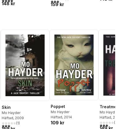
3,0
utav 5 stjärnor. Totalt antal röster:
148 kr
159 kr
Poppet
Treatment
Skin
Mo Hayder
Mo Hayder
Mo Hayder
Häftad
, 2014
Häftad
, 2008
Häftad
, 2009
109 kr
(
1
)
(
1
)
al röster:
3,0
utav 5 stjärnor
3,0
utav 5 stjärnor. Totalt antal röster:
149 kr
159 kr