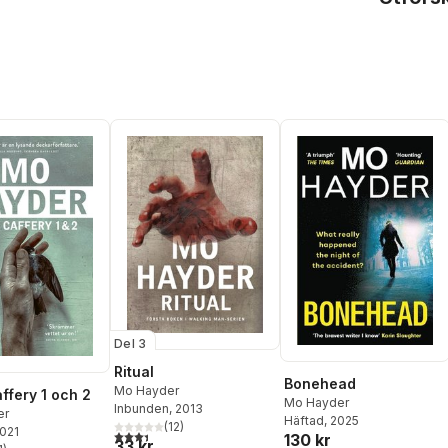
Del 3
Ritual
Bonehead
Mo Hayder
ffery 1 och 2
Mo Hayder
Inbunden
, 2013
er
Häftad
, 2025
(
12
)
2021
3,4
utav 5 stjärnor. Totalt antal röster:
130 kr
33 kr