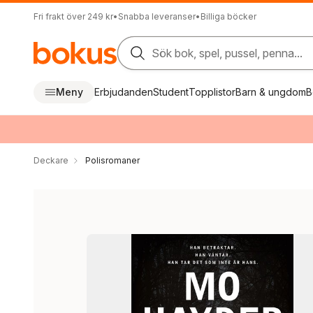
Fri frakt över 249 kr
•
Snabba leveranser
•
Billiga böcker
Sök bok, spel, pussel, penna...
Meny
Erbjudanden
Student
Topplistor
Barn & ungdom
B
Deckare
Polisromaner