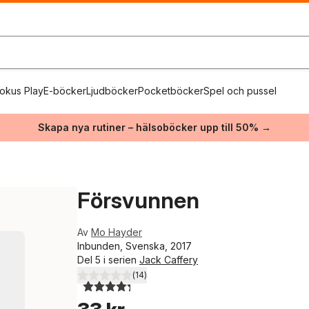
okus Play
E-böcker
Ljudböcker
Pocketböcker
Spel och pussel
Skapa nya rutiner – hälsoböcker upp till 50% →
Försvunnen
Av
Mo Hayder
Inbunden, Svenska, 2017
Del 5 i serien
Jack Caffery
(
14
)
4,3
utav 5 stjärnor. Totalt antal röster: