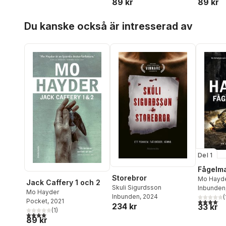
89 kr
89 kr
Hoppa över listan
Du kanske också är intresserad av
Del 1
Fågelm
Storebror
Mo Hayd
Jack Caffery 1 och 2
Skuli Sigurdsson
Inbunden
Mo Hayder
Inbunden
, 2024
(
4,1
utav 5 
Pocket
, 2021
234 kr
33 kr
(
1
)
4,0
utav 5 stjärnor. Totalt antal röster:
89 kr