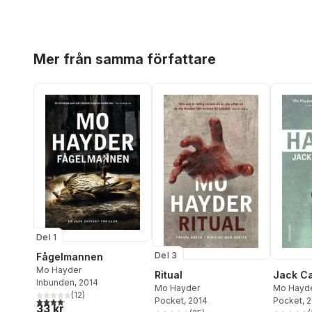
Hoppa över listan
Mer från samma författare
Del 1
Del 3
Fågelmannen
Mo Hayder
Ritual
Jack Ca
Inbunden
, 2014
Mo Hayder
Mo Hayd
(
12
)
4,1
utav 5 stjärnor. Totalt antal röster:
Pocket
, 2014
Pocket
, 
33 kr