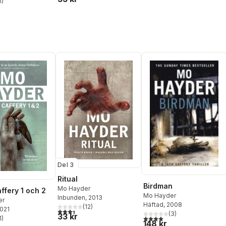
1
)
stjärnor. Totalt antal röster:
Del 3
Ritual
Birdman
Mo Hayder
ffery 1 och 2
Mo Hayder
Inbunden
, 2013
er
Häftad
, 2008
(
12
)
2021
3,4
utav 5 stjärnor. Totalt antal röster:
(
3
)
33 kr
4,0
utav 5 stjärnor. Totalt ant
1
)
stjärnor. Totalt antal röster:
148 kr