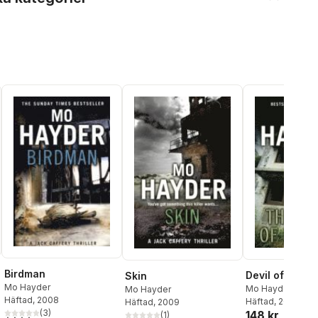
Birdman
Devil of Nank
Skin
Mo Hayder
Mo Hayder
Mo Hayder
Häftad
, 2008
Häftad
, 2010
Häftad
, 2009
(
3
)
148 kr
(
1
)
4,0
utav 5 stjärnor. Totalt antal röster: