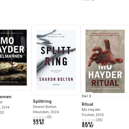
Del 3
annen
Splittring
er
Ritual
Sharon Bolton
, 2014
Mo Hayder
Inbunden
, 2024
12
)
stjärnor. Totalt antal röster:
Pocket
, 2014
(
5
)
4,2
utav 5 stjärnor. Totalt antal röster:
(
25
)
33 kr
3,6
utav 5 stjärnor. Totalt ant
89 kr