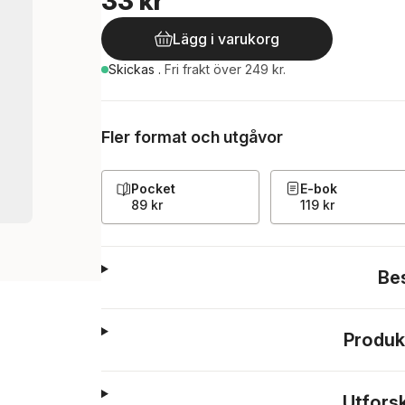
33 kr
Lägg i varukorg
Skickas
.
Fri frakt över 249 kr.
Fler format och utgåvor
Pocket
E-bok
89 kr
119 kr
Be
Produk
Utfors