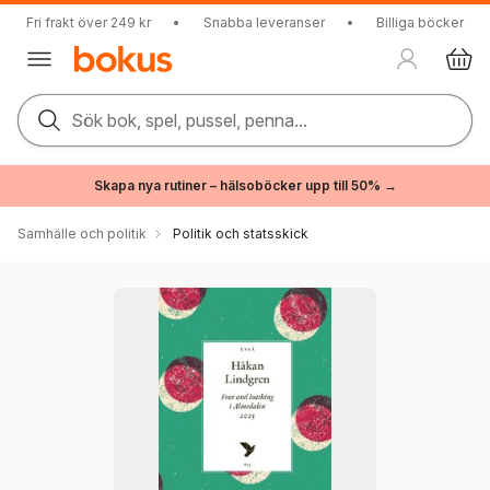
Fri frakt över 249 kr
•
Snabba leveranser
•
Billiga böcker
Sök bok, spel, pussel, penna...
Skapa nya rutiner – hälsoböcker upp till 50% →
Samhälle och politik
Politik och statsskick