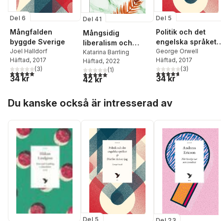
Blom
,
Anna-Lena
Lodenius
,
Karin
Del 6
Del 5
Del 41
Helander
,
Jan
Lumholdt
,
Åsa Nilsonne
Mångfalden
Politik och det
Mångsidig
byggde Sverige
engelska språket 
liberalism och
Joel Halldorf
Därför skriver jag
George Orwell
undflyende
Katarina Barrling
Häftad
, 2017
Häftad
, 2017
Häftad
, 2022
konservatism
(
3
)
(
3
)
(
1
)
5,0
utav 5 stjärnor. Totalt antal röster:
4,7
utav 5 stjärnor. Tota
5,0
utav 5 stjärnor. Totalt antal röster:
34 kr
34 kr
42 kr
Hoppa över listan
Du kanske också är intresserad av
Del 5
Del 23