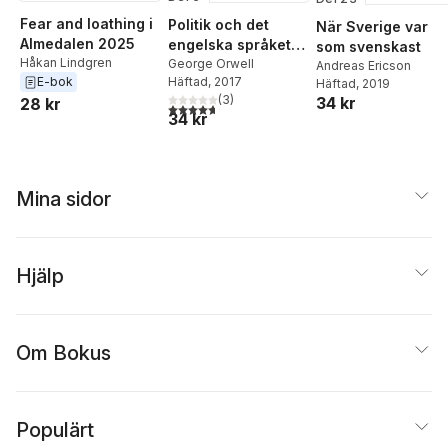
Fear and loathing i
Politik och det
När Sverige var
Almedalen 2025
engelska språket &
som svenskast
Håkan Lindgren
Därför skriver jag
George Orwell
Andreas Ericson
Häftad
, 2017
E-bok
Häftad
, 2019
(
3
)
34 kr
28 kr
4,7
utav 5 stjärnor. Totalt antal röster:
34 kr
Mina sidor
Hjälp
Om Bokus
Populärt