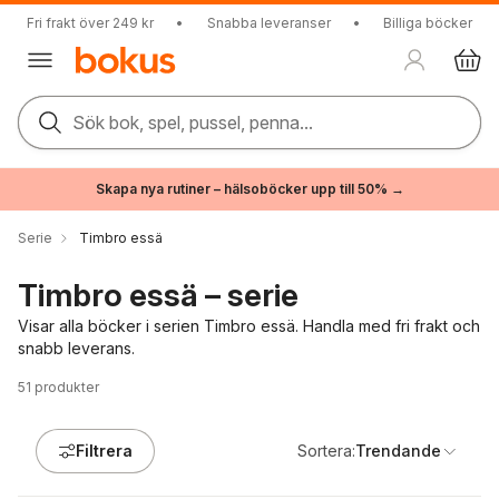
Fri frakt över 249 kr
•
Snabba leveranser
•
Billiga böcker
Sök bok, spel, pussel, penna...
Skapa nya rutiner – hälsoböcker upp till 50% →
Serie
Timbro essä
Timbro essä – serie
Visar alla böcker i serien Timbro essä. Handla med fri frakt och
snabb leverans.
51
produkter
Filtrera
Sortera:
Trendande