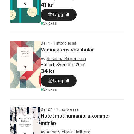
41 kr
Lägg till
Skickas
Del 4 - Timbro essä
Vanmaktens vokabulär
Av
Susanna Birgersson
Häftad, Svenska, 2017
34 kr
Lägg till
Skickas
Del 27 - Timbro essä
Hotet mot humaniora kommer
inifrån
Av
Anna Victoria Hallberg