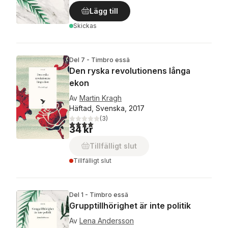
Lägg till
Skickas
Del 7 - Timbro essä
Den ryska revolutionens långa
ekon
Av
Martin Kragh
Häftad, Svenska, 2017
(
3
)
4,0
utav 5 stjärnor. Totalt antal röster:
34 kr
Tillfälligt slut
Tillfälligt slut
Del 1 - Timbro essä
Grupptillhörighet är inte politik
Av
Lena Andersson