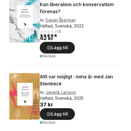
Kan liberalism och konservatism
förenas?
Av
Daniel Åkerman
Häftad, Svenska, 2022
(
1
)
5,0
utav 5 stjärnor. Totalt antal röster:
42 kr
Lägg till
Skickas
Allt var möjligt : mina år med Jan
Stenbeck
Av
Janerik Larsson
Häftad, Svenska, 2025
37 kr
Lägg till
Skickas