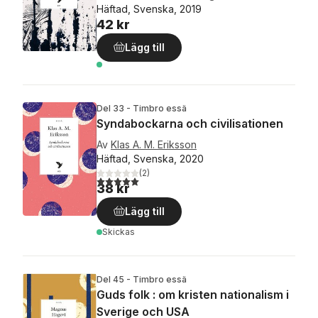
Häftad, Svenska, 2019
42 kr
Lägg till
Del 33 - Timbro essä
Syndabockarna och civilisationen
Av
Klas A. M. Eriksson
Häftad, Svenska, 2020
(
2
)
5,0
utav 5 stjärnor. Totalt antal röster:
38 kr
Lägg till
Skickas
Del 45 - Timbro essä
Guds folk : om kristen nationalism i
Sverige och USA