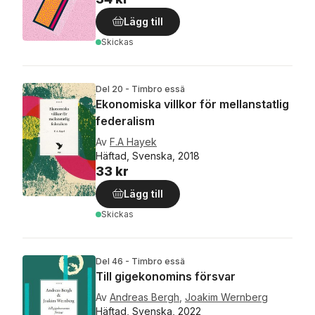
Lägg till
Skickas
Del 20 - Timbro essä
Ekonomiska villkor för mellanstatlig
federalism
Av
F.A Hayek
Häftad, Svenska, 2018
33 kr
Lägg till
Skickas
Del 46 - Timbro essä
Till gigekonomins försvar
Av
Andreas Bergh
,
Joakim Wernberg
Häftad, Svenska, 2022