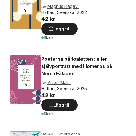
Av
Magnus Hagevi
Häftad, Svenska, 2022
42 kr
Lägg till
Skickas
Poeterna på toaletten : eller
självporträtt med Homeros på
Norra Fäladen
Av
Victor Malm
Häftad, Svenska, 2025
42 kr
Lägg till
Skickas
Del 43 - Timbro essä