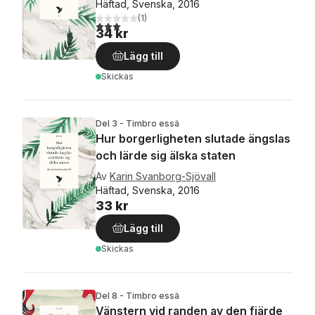
Häftad, Svenska, 2016
(
1
)
3,0
utav 5 stjärnor. Totalt antal röster:
34 kr
Lägg till
Skickas
Del 3 - Timbro essä
Hur borgerligheten slutade ängslas
och lärde sig älska staten
Av
Karin Svanborg-Sjövall
Häftad, Svenska, 2016
33 kr
Lägg till
Skickas
Del 8 - Timbro essä
Vänstern vid randen av den fjärde