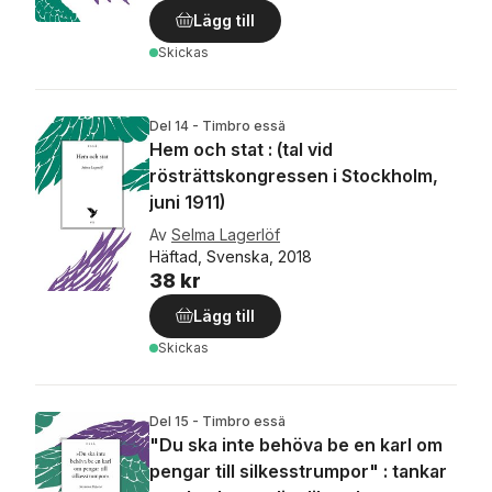
Lägg till
Skickas
Del 14 - Timbro essä
Hem och stat : (tal vid
rösträttskongressen i Stockholm,
juni 1911)
Av
Selma Lagerlöf
Häftad, Svenska, 2018
38 kr
Lägg till
Skickas
Del 15 - Timbro essä
"Du ska inte behöva be en karl om
pengar till silkesstrumpor" : tankar