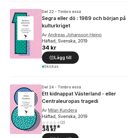
Del 22 - Timbro essä
Segra eller dö : 1989 och början på
kulturkriget
Av
Andreas Johansson Heinö
Häftad, Svenska, 2019
34 kr
Lägg till
Skickas
Del 24 - Timbro essä
Ett kidnappat Västerland - eller
Centraleuropas tragedi
Av
Milan Kundera
Häftad, Svenska, 2019
(
2
)
5,0
utav 5 stjärnor. Totalt antal röster:
34 kr