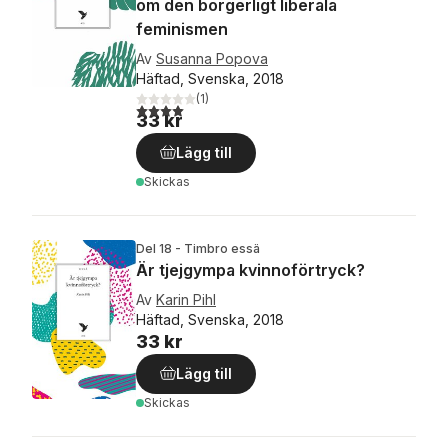
om den borgerligt liberala
feminismen
Av
Susanna Popova
Häftad, Svenska, 2018
(
1
)
4,0
utav 5 stjärnor. Totalt antal röster:
33 kr
Lägg till
Skickas
Del 18 - Timbro essä
Är tjejgympa kvinnoförtryck?
Av
Karin Pihl
Häftad, Svenska, 2018
33 kr
Lägg till
Skickas