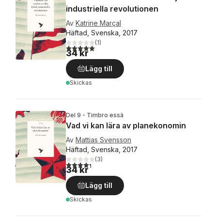
industriella revolutionen
Av
Katrine Marçal
Häftad, Svenska, 2017
(
1
)
5,0
utav 5 stjärnor. Totalt antal röster:
34 kr
Lägg till
Skickas
Del 9 - Timbro essä
Vad vi kan lära av planekonomin
Av
Mattias Svensson
Häftad, Svenska, 2017
(
3
)
4,3
utav 5 stjärnor. Totalt antal röster:
34 kr
Lägg till
Skickas