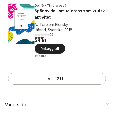
Del 16 - Timbro essä
Spännvidd : om tolerans som kritisk
aktivitet
Av
Torbjörn Elensky
Häftad, Svenska, 2018
(
1
)
3,0
utav 5 stjärnor. Totalt antal röster:
34 kr
Lägg till
Skickas
Visa 21 till
Mina sidor