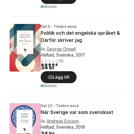
Skickas
Del 5 - Timbro essä
Politik och det engelska språket &
Därför skriver jag
Av
George Orwell
Häftad, Svenska, 2017
(
3
)
4,7
utav 5 stjärnor. Totalt antal röster:
34 kr
Lägg till
Skickas
Del 23 - Timbro essä
När Sverige var som svenskast
Av
Andreas Ericson
Häftad, Svenska, 2019
34 kr