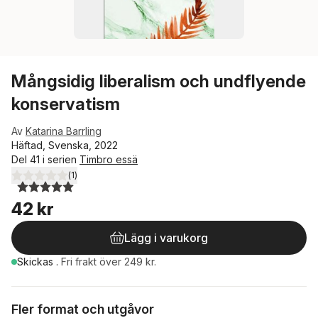
Mångsidig liberalism och undflyende
konservatism
Av
Katarina Barrling
Häftad, Svenska, 2022
Del 41 i serien
Timbro essä
(
1
)
5,0
utav 5 stjärnor. Totalt antal röster:
42 kr
Lägg i varukorg
Skickas
.
Fri frakt över 249 kr.
Fler format och utgåvor