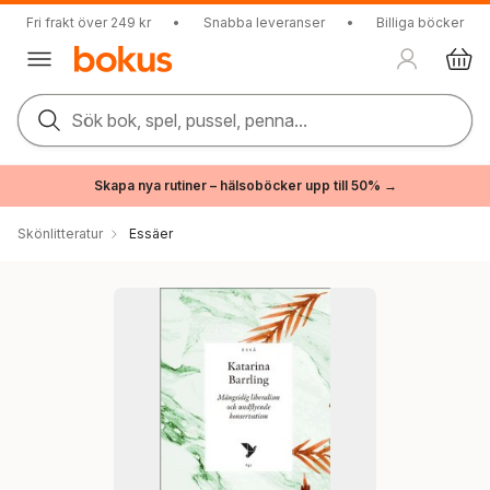
Fri frakt över 249 kr
•
Snabba leveranser
•
Billiga böcker
Sök bok, spel, pussel, penna...
Skapa nya rutiner – hälsoböcker upp till 50% →
Skönlitteratur
Essäer