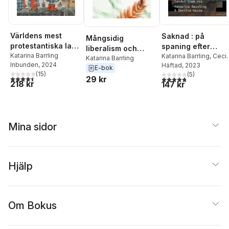
Världens mest
Saknad : på
Mångsidig
protestantiska land
spaning efter
liberalism och
: Sverige - det
Katarina Barrling
landet inom oss
Katarina Barrling
,
Cecil
undflyende
Katarina Barrling
Inbunden
, 2024
Garme
Häftad
, 2023
extrema landet
E-bok
konservatism
(
15
)
(
5
)
lagom
4,5
utav 5 stjärnor. Totalt antal röster:
29 kr
4,8
utav 5 stjärnor. Tota
218 kr
147 kr
Mina sidor
Hjälp
Om Bokus