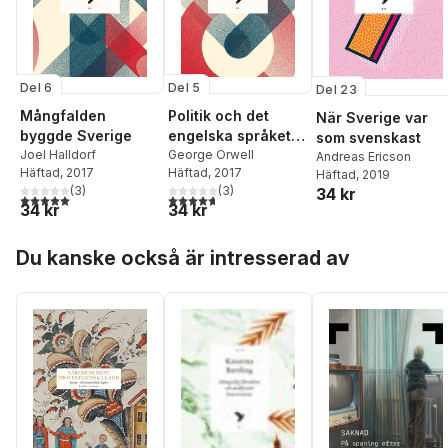
Del 6
Del 5
Del 23
Mångfalden
Politik och det
När Sverige var
byggde Sverige
engelska språket &
som svenskast
Joel Halldorf
Därför skriver jag
George Orwell
Andreas Ericson
Häftad
, 2017
Häftad
, 2017
Häftad
, 2019
(
3
)
(
3
)
34 kr
5,0
utav 5 stjärnor. Totalt antal röster:
4,7
utav 5 stjärnor. Totalt antal röster:
34 kr
34 kr
Hoppa över listan
Du kanske också är intresserad av