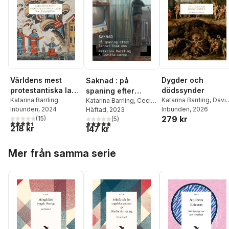
Världens mest
Dygder och
Saknad : på
protestantiska land
dödssynder
spaning efter
: Sverige - det
Katarina Barrling
Katarina Barrling
,
Davi
landet inom oss
Katarina Barrling
,
Cecilia
Inbunden
, 2024
Butterfield
Inbunden
, 2026
,
Pär Cassel
Garme
Häftad
, 2023
extrema landet
279 kr
(
15
)
Marie Kawthar Daouda
(
5
)
lagom
4,5
utav 5 stjärnor. Totalt antal röster:
4,8
utav 5 stjärnor. Totalt antal röster:
218 kr
Torbjörn Elensky
,
147 kr
Jessica Frazier
,
Peter
Hoppa över listan
Haldén
,
Thomas
Mer från samma serie
Idergard
,
Anthony
Pagden
,
Ritchie
Robertson
,
Hans Ruin
,
Malise Ruthven
,
Mateusz Strózynski
,
Fredrik Svenaeus
,
Ste
Widmalm