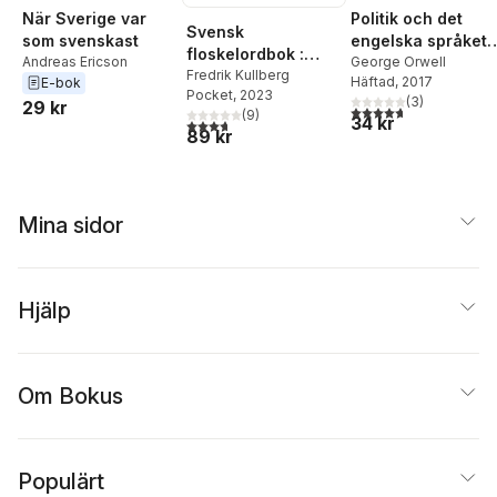
När Sverige var
Politik och det
Svensk
som svenskast
engelska språket 
floskelordbok :
Andreas Ericson
Därför skriver jag
George Orwell
managementjargon
Fredrik Kullberg
Häftad
, 2017
E-bok
Pocket
, 2023
g, politiska
(
3
)
29 kr
4,7
utav 5 stjärnor. Tota
(
9
)
plattityder,
34 kr
3,7
utav 5 stjärnor. Totalt antal röster:
89 kr
värdegrundsbabbel
Mina sidor
Hjälp
Om Bokus
Populärt