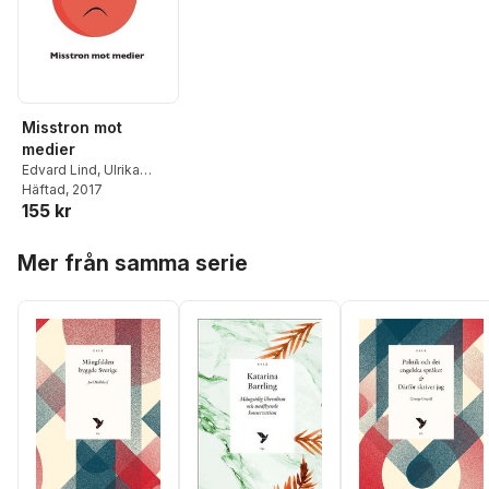
Misstron mot
medier
Edvard Lind
,
Ulrika
Andersson
Häftad
, 2017
,
Andreas
155 kr
Ericson
,
Lennart
Weibull
,
Kristoffer Holt
,
Hoppa över listan
Torbjörn von Krogh
,
Mer från samma serie
Bengt Johansson
,
Jesper Strömbäck
,
Michael Karlsson