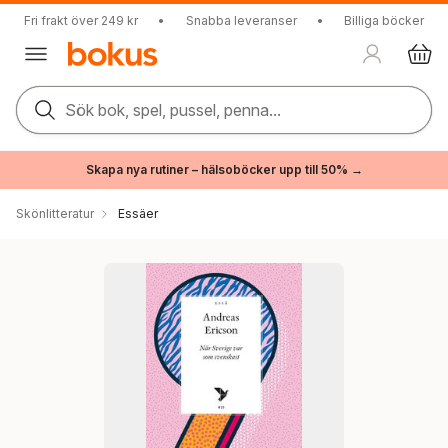
Fri frakt över 249 kr
•
Snabba leveranser
•
Billiga böcker
Sök bok, spel, pussel, penna...
Skapa nya rutiner – hälsoböcker upp till 50% →
Skönlitteratur
Essäer