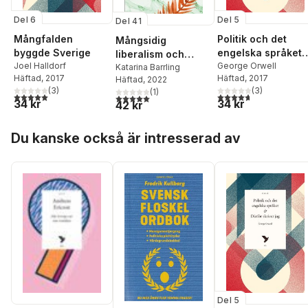
Del 6
Del 5
Del 41
Mångfalden
Politik och det
Mångsidig
byggde Sverige
engelska språket 
liberalism och
Joel Halldorf
Därför skriver jag
George Orwell
undflyende
Katarina Barrling
Häftad
, 2017
Häftad
, 2017
Häftad
, 2022
konservatism
(
3
)
(
3
)
(
1
)
5,0
utav 5 stjärnor. Totalt antal röster:
4,7
utav 5 stjärnor. Tota
5,0
utav 5 stjärnor. Totalt antal röster:
34 kr
34 kr
42 kr
Hoppa över listan
Du kanske också är intresserad av
Del 5