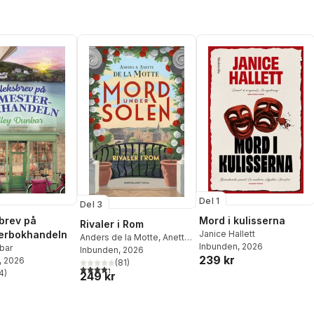
Del 1
Del 3
Mord i kulisserna
brev på
Rivaler i Rom
Janice Hallett
erbokhandeln
Anders de la Motte
,
Anette
Inbunden
, 2026
bar
de la Motte
Inbunden
, 2026
239 kr
, 2026
(
81
)
4,3
utav 5 stjärnor. Totalt antal röster:
4
)
249 kr
stjärnor. Totalt antal röster: