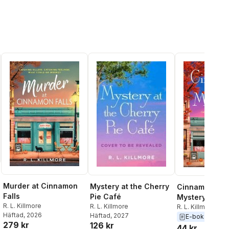
Murder at Cinnamon
Mystery at the Cherry
Cinnamon Fall
Falls
Pie Café
Mystery
R. L. Killmore
R. L. Killmore
R. L. Killmore
Häftad
, 2026
Häftad
, 2027
E-bok
2025
al röster:
279 kr
126 kr
44 kr