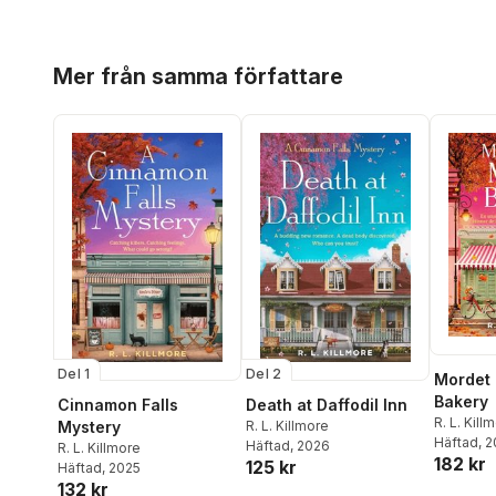
Hoppa över listan
Mer från samma författare
Del 1
Del 2
Mordet
Bakery
Cinnamon Falls
Death at Daffodil Inn
R. L. Kill
Mystery
R. L. Killmore
Häftad
, 
Häftad
, 2026
R. L. Killmore
182 kr
125 kr
Häftad
, 2025
132 kr