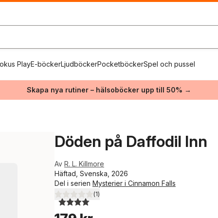
okus Play
E-böcker
Ljudböcker
Pocketböcker
Spel och pussel
Skapa nya rutiner – hälsoböcker upp till 50% →
Döden på Daffodil Inn
Av
R. L. Killmore
Häftad, Svenska, 2026
Del i serien
Mysterier i Cinnamon Falls
(
1
)
4,0
utav 5 stjärnor. Totalt antal röster: