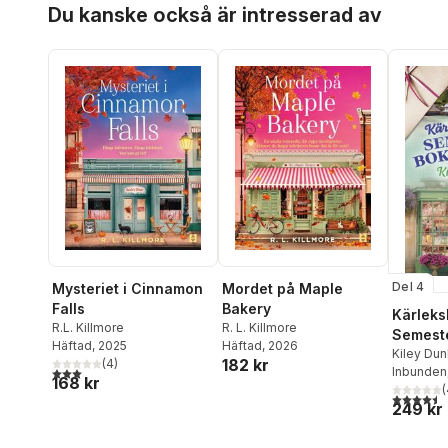
Du kanske också är intresserad av
Del 4
Mysteriet i Cinnamon
Mordet på Maple
Falls
Bakery
Kärleks
R.L. Killmore
R. L. Killmore
Semest
Häftad
, 2025
Häftad
, 2026
Kiley Dun
182 kr
(
4
)
3,0
utav 5 stjärnor. Totalt antal röster:
Inbunden
168 kr
(
4,5
utav 5 
249 kr