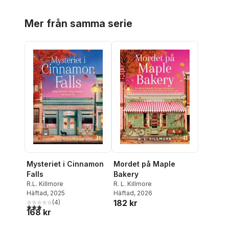
Hoppa över listan
Mer från samma serie
Mysteriet i Cinnamon
Mordet på Maple
Falls
Bakery
R.L. Killmore
R. L. Killmore
Häftad
, 2025
Häftad
, 2026
182 kr
(
4
)
3,0
utav 5 stjärnor. Totalt antal röster:
168 kr
Hoppa över listan