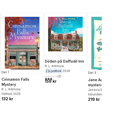
Döden på Daffodil Inn
R. L. Killmore
Ljudbok
2026
Del 1
Del 3
(
2
)
3,0
utav 5 stjärnor. Totalt antal röster:
Cinnamon Falls
Jane Austen u
159 kr
Mystery
mysteriet på
R. L. Killmore
Godmersham 
Jessica Bull
Häftad
, 2025
Inbunden
, 2026
132 kr
219 kr