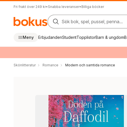
Fri frakt över 249 kr
•
Snabba leveranser
•
Billiga böcker
Sök bok, spel, pussel, penna...
Meny
Erbjudanden
Student
Topplistor
Barn & ungdom
B
Skönlitteratur
Romance
Modern och samtida romance