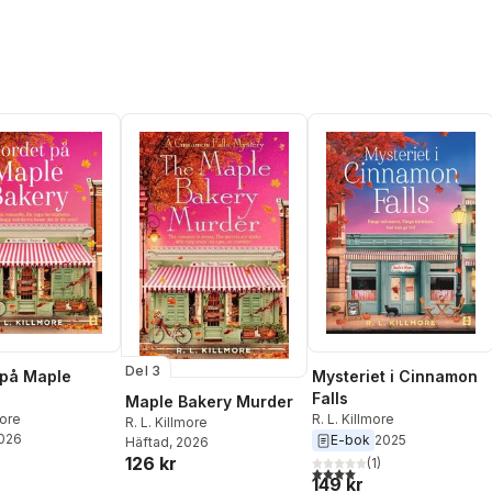
Del 3
 på Maple
Mysteriet i Cinnamon
Falls
Maple Bakery Murder
more
R. L. Killmore
R. L. Killmore
2026
E-bok
2025
Häftad
, 2026
126 kr
(
1
)
4,0
utav 5 stjärnor. Totalt ant
149 kr