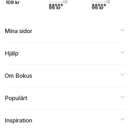
109 kr
(
2
)
(
1
)
och bibliotek
5,0
utav 5 stjärnor. Totalt antal röster:
5,0
utav 5 stjärnor. Tota
96 kr
96 kr
Mina sidor
Hjälp
Om Bokus
Populärt
Inspiration