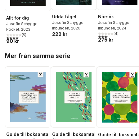
Udda fågel
Närsök
Allt för dig
Josefin Schygge
Josefin Schygge
Josefin Schygge
Inbunden
, 2026
Inbunden
, 2024
Pocket
, 2023
222 kr
(
4
)
(
5
)
3,3
utav 5 stjärnor. Tota
4,2
utav 5 stjärnor. Totalt antal röster:
275 kr
90 kr
Hoppa över listan
Mer från samma serie
Guide till boksamtal
Guide till boksamtal
Guide till boksamt