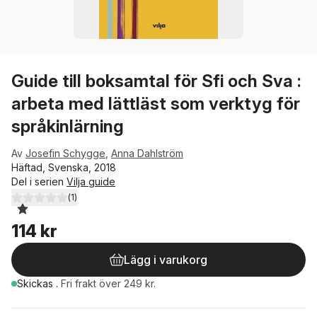
Guide till boksamtal för Sfi och Sva :
arbeta med lättläst som verktyg för
språkinlärning
Av
Josefin Schygge
,
Anna Dahlström
Häftad, Svenska, 2018
Del i serien
Vilja guide
(
1
)
1,0
utav 5 stjärnor. Totalt antal röster:
114 kr
Lägg i varukorg
Skickas
.
Fri frakt över 249 kr.