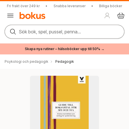
Fri frakt över 249 kr
•
Snabba leveranser
•
Billiga böcker
Sök bok, spel, pussel, penna...
Skapa nya rutiner – hälsoböcker upp till 50% →
Psykologi och pedagogik
Pedagogik