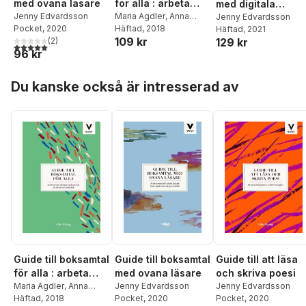
med ovana läsare
för alla : arbeta
med digitala
Jenny Edvardsson
med lättläst i
Maria Agdler
,
Anna
verktyg : arbeta fö
Jenny Edvardsson
Pocket
, 2020
Dahlström
Häftad
, 2018
Häftad
, 2021
boksamtal på skola
att utveckla
109 kr
(
2
)
129 kr
och bibliotek
elevers läsförmåg
5,0
utav 5 stjärnor. Totalt antal röster:
96 kr
och läslust
Hoppa över listan
Du kanske också är intresserad av
Guide till boksamtal
Guide till boksamtal
Guide till att läsa
för alla : arbeta
med ovana läsare
och skriva poesi
med lättläst i
Maria Agdler
,
Anna
Jenny Edvardsson
Jenny Edvardsson
Dahlström
Häftad
, 2018
Pocket
, 2020
Pocket
, 2020
boksamtal på skola