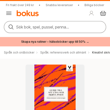
Fri frakt över 249 kr
•
Snabba leveranser
•
Billiga böcker
Sök bok, spel, pussel, penna...
Skapa nya rutiner – hälsoböcker upp till 50% →
Språk och ordböcker
Språk: referensverk och allmänt
Kreativt skr