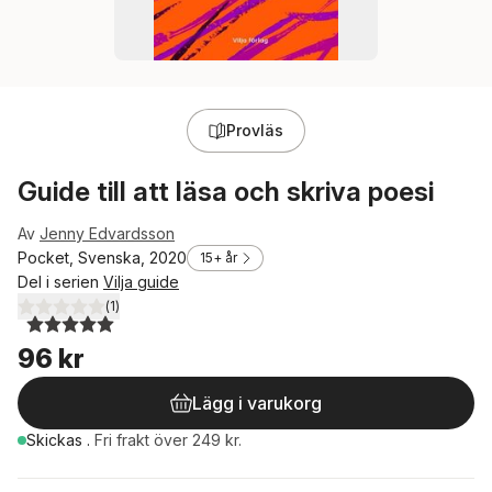
Provläs
Guide till att läsa och skriva poesi
Av
Jenny Edvardsson
Pocket, Svenska, 2020
15+ år
Del i serien
Vilja guide
(
1
)
5,0
utav 5 stjärnor. Totalt antal röster:
96 kr
Lägg i varukorg
Skickas
.
Fri frakt över 249 kr.