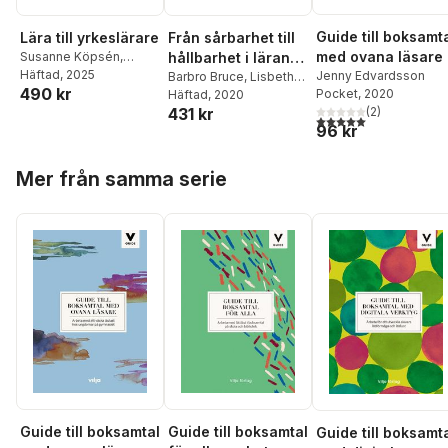
Guide till boksamt
Lära till yrkeslärare
Från sårbarhet till
med ovana läsare
Susanne Köpsén
,
hållbarhet i lärande
Johanna Köpsén
Häftad
, 2025
,
Per
Jenny Edvardsson
och undervisning
Barbro Bruce
,
Lisbeth
490 kr
Andersson
,
Stig-Börje
Pocket
, 2020
Amhag
Häftad
, 2020
,
Lotta Bergman
,
Asplund
,
Jan Axelsson
,
(
2
)
431 kr
Eva Borgfeldt
,
Jenny
5,0
utav 5 stjärnor. Tota
96 kr
Jenny Edvardsson
,
Edvardsson
,
Ulrika
Susanne Gustavsson
,
Ivarsson
,
Elin Jälmbrant
,
Hoppa över listan
Kristina Hellberg
,
Ronny
Anders Jönsson
,
Lotta
Mer från samma serie
Högberg
,
Nina Kilbrink
,
Leden
,
Sofia Lindberg
,
Martin Lundberg
,
Petra Magnusson
,
Karolina Muhrman
,
Åsa
Anders Persson
,
Maria
Mårtensson
,
Sofia
Rubin
,
Cecilia Segerby
,
Nyström
,
Andrzej
Anna-Karin Svensson
Szklarski
Guide till boksamtal
Guide till boksamtal
Guide till boksamt