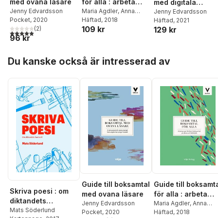
med ovana läsare
för alla : arbeta
med digitala
Jenny Edvardsson
med lättläst i
Maria Agdler
,
Anna
verktyg : arbeta fö
Jenny Edvardsson
Pocket
, 2020
Dahlström
Häftad
, 2018
Häftad
, 2021
boksamtal på skola
att utveckla
109 kr
(
2
)
129 kr
och bibliotek
elevers läsförmåg
5,0
utav 5 stjärnor. Totalt antal röster:
96 kr
och läslust
Hoppa över listan
Du kanske också är intresserad av
Guide till boksamtal
Guide till boksamt
Skriva poesi : om
med ovana läsare
för alla : arbeta
diktandets
Jenny Edvardsson
med lättläst i
Maria Agdler
,
Anna
hantverk
Mats Söderlund
Pocket
, 2020
Dahlström
Häftad
, 2018
boksamtal på skol