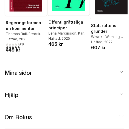
Offentligrättsliga
Regeringsformen :
Statsrättens
principer
en kommentar
grunder
Lena Marcusson
,
Karin
Thomas Bull
,
Fredrik
Wiweka Warnling
Åhman
Häftad
,
, 2025
Jane Reichel
,
Sterzel
Häftad
, 2023
Conradson
Häftad
, 2022
,
Hedvig
465 kr
Fredrik Sterzel
,
(
1
)
5,0
utav 5 stjärnor. Totalt antal röster:
607 kr
Bernitz
,
Lena
Thomas Bull
,
Ingrid
449 kr
Sandström
,
Karin
Helmius
,
Lotta Lerwall
,
Åhman
Olle Lundin
,
Gustaf Wall
Mina sidor
Hjälp
Om Bokus