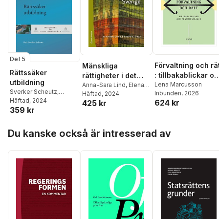
Del 5
Förvaltning och rä
Mänskliga
Rättssäker
: tillbakablickar o
rättigheter i det
utbildning
framtidsfrågor
Lena Marcusson
offentliga Sverige
Anna-Sara Lind
,
Elena
Sverker Scheutz
,
Inbunden
, 2026
Namli
Häftad
,
Thomas Bull
, 2024
,
Hedvig Bernitz
Häftad
, 2024
,
624 kr
425 kr
Jenny Ehnberg
,
Johan
359 kr
Susanne Fransson
,
Hirschfeldt
,
Morten
Torbjörn Ingvarsson
,
Kjærum
,
Lena
Hoppa över listan
Anders Ivarsson
Marcusson
,
Martin
Du kanske också är intresserad av
Westerberg
,
Lotta
Mörk
,
Annika Nilsson
,
Lerwall
,
Lena
Rebecca Thorburn
Marcusson
,
David
Stern
,
Karin Åhman
Ryffé
,
Gustaf Wall