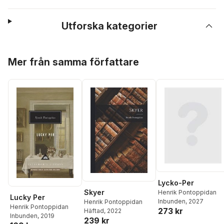
Utforska kategorier
Hoppa över listan
Mer från samma författare
Lycko-Per
Skyer
Henrik Pontoppidan
Lucky Per
Inbunden
, 2027
Henrik Pontoppidan
Henrik Pontoppidan
273 kr
Häftad
, 2022
Inbunden
, 2019
239 kr