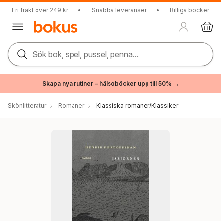
Fri frakt över 249 kr
•
Snabba leveranser
•
Billiga böcker
Sök bok, spel, pussel, penna...
Skapa nya rutiner – hälsoböcker upp till 50% →
Skönlitteratur
Romaner
Klassiska romaner/Klassiker