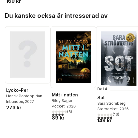
169 kr
Hoppa över listan
Du kanske också är intresserad av
Del 4
Lycko-Per
Mitt i natten
Henrik Pontoppidan
Sot
Riley Sager
Inbunden
, 2027
Sara Strömberg
Pocket
, 2026
273 kr
Storpocket
, 2026
(
8
)
3,9
utav 5 stjärnor. Totalt antal röster:
(
16
)
4,7
utav 5 stjärnor. Tota
89 kr
149 kr