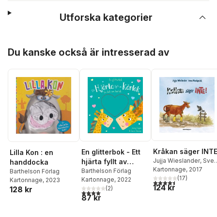
Utforska kategorier
Hoppa över listan
Du kanske också är intresserad av
Kråkan säger INTE
En glitterbok - Ett
Lilla Kon : en
Jujja Wieslander
,
Sve
hjärta fyllt av
handdocka
Nordqvist
Kartonnage
, 2017
kärlek
Barthelson Förlag
Barthelson Förlag
(
17
)
Kartonnage
, 2022
Kartonnage
, 2023
4,5
utav 5 stjärnor. Tota
124 kr
(
2
)
128 kr
4,0
utav 5 stjärnor. Totalt antal röster:
87 kr