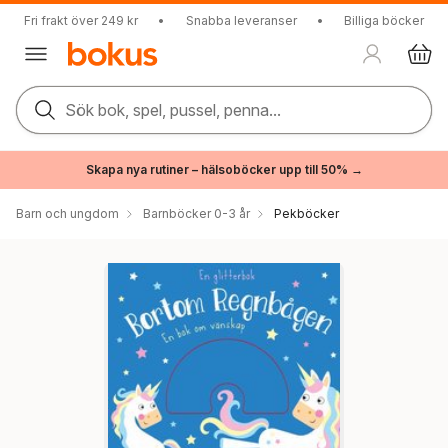
Fri frakt över 249 kr
•
Snabba leveranser
•
Billiga böcker
Sök bok, spel, pussel, penna...
Skapa nya rutiner – hälsoböcker upp till 50% →
Barn och ungdom
Barnböcker 0-3 år
Pekböcker