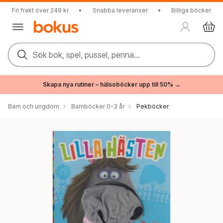
Fri frakt över 249 kr
•
Snabba leveranser
•
Billiga böcker
Sök bok, spel, pussel, penna...
Skapa nya rutiner – hälsoböcker upp till 50% →
Barn och ungdom
Barnböcker 0-3 år
Pekböcker