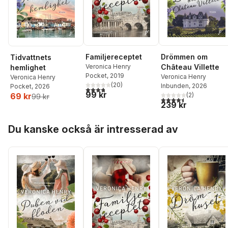
Familjereceptet
Drömmen om
Tidvattnets
Veronica Henry
Château Villette
hemlighet
Pocket
, 2019
Veronica Henry
Veronica Henry
(
20
)
Inbunden
, 2026
Pocket
, 2026
3,8
utav 5 stjärnor. Totalt antal röster:
99 kr
69 kr
(
2
)
99 kr
4,5
utav 5 stjärnor. Tota
239 kr
Hoppa över listan
Du kanske också är intresserad av