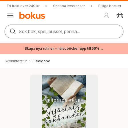
Fri frakt över 249 kr
•
Snabba leveranser
•
Billiga böcker
Sök bok, spel, pussel, penna...
Skapa nya rutiner – hälsoböcker upp till 50% →
Skönlitteratur
Feelgood