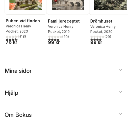
Puben vid floden
Familjereceptet
Drömhuset
Veronica Henry
Veronica Henry
Veronica Henry
Pocket
, 2023
Pocket
, 2019
Pocket
, 2020
(
18
)
(
20
)
(
29
)
4,2
utav 5 stjärnor. Totalt antal röster:
3,8
utav 5 stjärnor. Totalt antal röster:
4,0
utav 5 stjärnor. Tota
76 kr
99 kr
99 kr
Mina sidor
Hjälp
Om Bokus