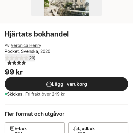
Hjärtats bokhandel
Av
Veronica Henry
Pocket, Svenska, 2020
(
29
)
3,9
utav 5 stjärnor. Totalt antal röster:
99 kr
Lägg i varukorg
Skickas
.
Fri frakt över 249 kr.
Fler format och utgåvor
E-bok
Ljudbok