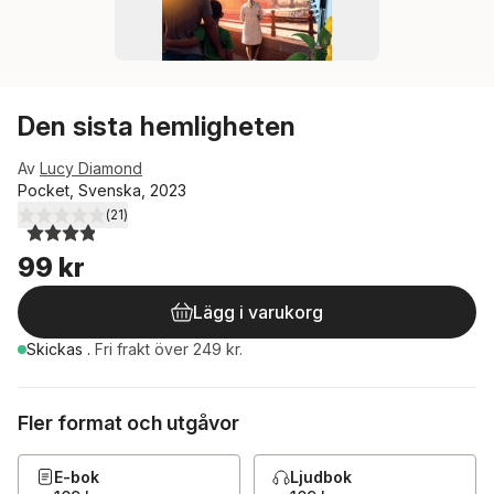
Den sista hemligheten
Av
Lucy Diamond
Pocket, Svenska, 2023
(
21
)
3,9
utav 5 stjärnor. Totalt antal röster:
99 kr
Lägg i varukorg
Skickas
.
Fri frakt över 249 kr.
Fler format och utgåvor
E-bok
Ljudbok