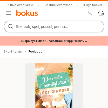
Fri frakt över 249 kr
•
Snabba leveranser
•
Billiga böcker
Sök bok, spel, pussel, penna...
Skapa nya rutiner – hälsoböcker upp till 50% →
Skönlitteratur
Feelgood