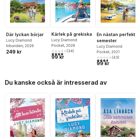
Kärlek på grekiska
Där lyckan börjar
En nästan perfekt
Lucy Diamond
Lucy Diamond
semester
Pocket
, 2026
Inbunden
, 2026
Lucy Diamond
249 kr
(
34
)
Pocket
, 2021
3,9
utav 5 stjärnor. Totalt antal röster:
99 kr
(
43
)
3,7
utav 5 stjärnor. Tota
99 kr
Hoppa över listan
Du kanske också är intresserad av