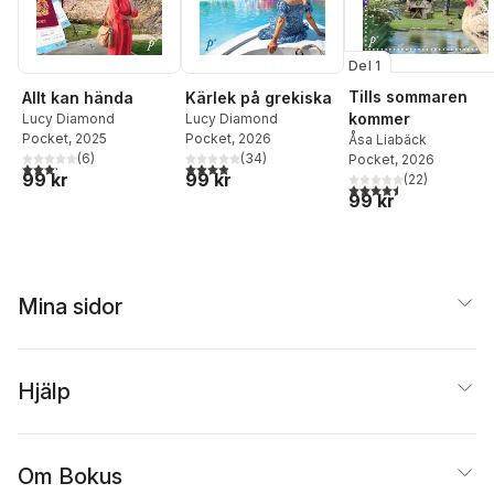
Del 1
Tills sommaren
Allt kan hända
Kärlek på grekiska
kommer
Lucy Diamond
Lucy Diamond
Pocket
, 2025
Pocket
, 2026
Åsa Liabäck
(
6
)
(
34
)
Pocket
, 2026
3,2
utav 5 stjärnor. Totalt antal röster:
3,9
utav 5 stjärnor. Totalt antal röster:
99 kr
99 kr
(
22
)
4,5
utav 5 stjärnor. Tota
99 kr
Mina sidor
Hjälp
Om Bokus