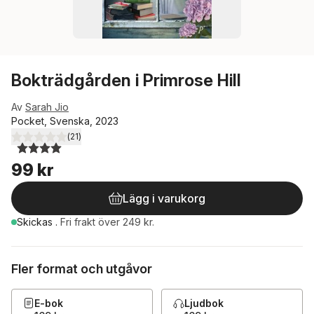
Bokträdgården i Primrose Hill
Av
Sarah Jio
Pocket, Svenska, 2023
(
21
)
4,0
utav 5 stjärnor. Totalt antal röster:
99 kr
Lägg i varukorg
Skickas
.
Fri frakt över 249 kr.
Fler format och utgåvor
E-bok
Ljudbok