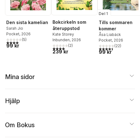
Del 1
Bokcirkeln som
Den sista kamelian
Tills sommaren
återuppstod
Sarah Jio
kommer
Pocket
, 2026
Kate Storey
Åsa Liabäck
(
5
)
Inbunden
, 2026
Pocket
, 2026
4,0
utav 5 stjärnor. Totalt antal röster:
99 kr
(
2
)
(
22
)
4,0
utav 5 stjärnor. Totalt antal röster:
4,5
utav 5 stjärnor. Tota
239 kr
99 kr
Mina sidor
Hjälp
Om Bokus