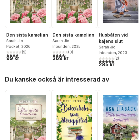
Den sista kamelian
Den sista kamelian
Husbåten vid
Sarah Jio
Sarah Jio
kajens slut
Pocket
, 2026
Inbunden
, 2025
Sarah Jio
(
5
)
(
3
)
Inbunden
, 2023
4,0
utav 5 stjärnor. Totalt antal röster:
4,3
utav 5 stjärnor. Totalt antal röster:
99 kr
269 kr
(
2
)
5,0
utav 5 stjärnor. Tota
285 kr
Hoppa över listan
Du kanske också är intresserad av