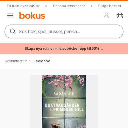
Fri frakt över 249 kr
•
Snabba leveranser
•
Billiga böcker
Sök bok, spel, pussel, penna...
Skapa nya rutiner – hälsoböcker upp till 50% →
Skönlitteratur
Feelgood