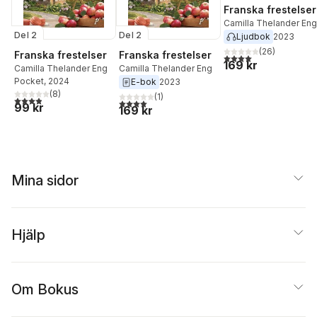
Franska frestelser
Camilla Thelander Eng
Del 2
Del 2
Ljudbok
2023
(
26
)
Franska frestelser
Franska frestelser
4,0
utav 5 stjärnor. Tota
169 kr
Camilla Thelander Eng
Camilla Thelander Eng
Pocket
, 2024
E-bok
2023
(
8
)
(
1
)
3,9
utav 5 stjärnor. Totalt antal röster:
4,0
utav 5 stjärnor. Totalt antal röster:
99 kr
169 kr
Mina sidor
Hjälp
Om Bokus