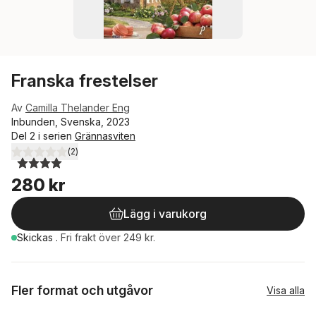
Franska frestelser
Av
Camilla Thelander Eng
Inbunden, Svenska, 2023
Del 2 i serien
Grännasviten
(
2
)
4,0
utav 5 stjärnor. Totalt antal röster:
280 kr
Lägg i varukorg
Skickas
.
Fri frakt över 249 kr.
Fler format och utgåvor
Visa alla