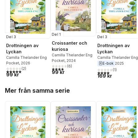
Del 1
Del 3
Del 3
Croissanter och
Drottningen av
Drottningen av
kuriosa
Lyckan
Lyckan
Camilla Thelander Eng
Camilla Thelander Eng
Camilla Thelander Eng
Pocket
, 2024
Pocket
, 2026
E-bok
2025
(
6
)
(
2
)
3,8
utav 5 stjärnor. Totalt antal röster:
(
1
)
5,0
utav 5 stjärnor. Totalt antal röster:
99 kr
4,0
utav 5 stjärnor. Tota
99 kr
169 kr
Hoppa över listan
Mer från samma serie