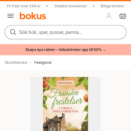
Fri frakt över 249 kr
•
Snabba leveranser
•
Billiga böcker
Sök bok, spel, pussel, penna...
Skapa nya rutiner – hälsoböcker upp till 50% →
Skönlitteratur
Feelgood