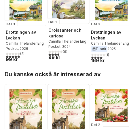
Del 1
Del 3
Del 3
Croissanter och
Drottningen av
Drottningen av
kuriosa
Lyckan
Lyckan
Camilla Thelander Eng
Camilla Thelander Eng
Camilla Thelander Eng
Pocket
, 2024
Pocket
, 2026
E-bok
2025
(
6
)
(
2
)
3,8
utav 5 stjärnor. Totalt antal röster:
(
1
)
5,0
utav 5 stjärnor. Totalt antal röster:
99 kr
4,0
utav 5 stjärnor. Tota
99 kr
169 kr
Hoppa över listan
Du kanske också är intresserad av
Del 2