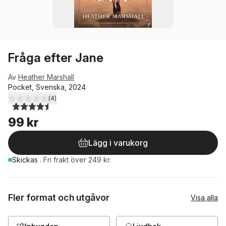
Fråga efter Jane
Av
Heather Marshall
Pocket, Svenska, 2024
(
4
)
4,5
utav 5 stjärnor. Totalt antal röster:
99 kr
Lägg i varukorg
Skickas
.
Fri frakt över 249 kr.
Fler format och utgåvor
Visa alla