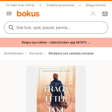
Fri frakt över 249 kr
•
Snabba leveranser
•
Billiga böcker
Sök bok, spel, pussel, penna...
Skapa nya rutiner – hälsoböcker upp till 50% →
Skönlitteratur
Romaner
Moderna och samtida romaner