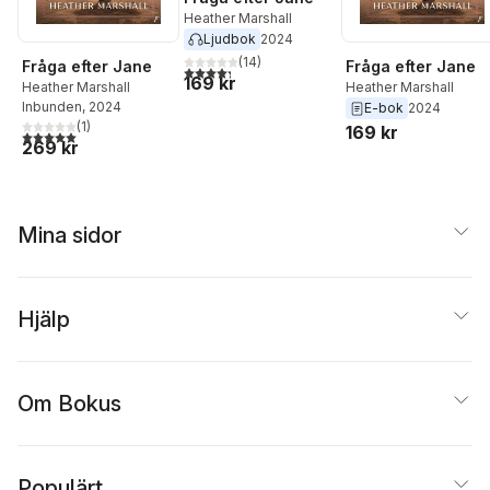
Heather Marshall
Ljudbok
2024
(
14
)
Fråga efter Jane
Fråga efter Jane
4,3
utav 5 stjärnor. Totalt antal röster:
169 kr
Heather Marshall
Heather Marshall
Inbunden
, 2024
E-bok
2024
(
1
)
169 kr
5,0
utav 5 stjärnor. Totalt antal röster:
269 kr
Mina sidor
Hjälp
Om Bokus
Populärt