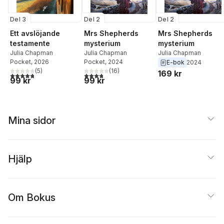
Del 3
Del 2
Del 2
Ett avslöjande
Mrs Shepherds
Mrs Shepherds
testamente
mysterium
mysterium
Julia Chapman
Julia Chapman
Julia Chapman
Pocket
, 2026
Pocket
, 2024
E-bok
2024
(
5
)
(
16
)
169 kr
4,8
utav 5 stjärnor. Totalt antal röster:
3,8
utav 5 stjärnor. Totalt antal röster:
99 kr
99 kr
Mina sidor
Hjälp
Om Bokus