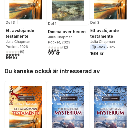
Del 3
Del 3
Del 1
Ett avslöjande
Ett avslöjande
Dimma över heden
testamente
testamente
Julia Chapman
Julia Chapman
Julia Chapman
Pocket
, 2023
Pocket
, 2026
E-bok
2025
(
12
)
3,8
utav 5 stjärnor. Totalt antal röster:
(
5
)
99 kr
169 kr
4,8
utav 5 stjärnor. Totalt antal röster:
99 kr
Hoppa över listan
Du kanske också är intresserad av