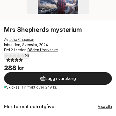
Mrs Shepherds mysterium
Av
Julia Chapman
Inbunden, Svenska, 2024
Del 2 i serien
Döden i Yorkshire
(
4
)
4,0
utav 5 stjärnor. Totalt antal röster:
288 kr
Lägg i varukorg
Skickas
.
Fri frakt över 249 kr.
Fler format och utgåvor
Visa alla