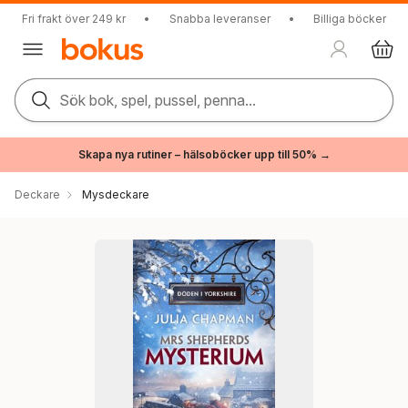
Fri frakt över 249 kr
•
Snabba leveranser
•
Billiga böcker
Sök bok, spel, pussel, penna...
Skapa nya rutiner – hälsoböcker upp till 50% →
Deckare
Mysdeckare