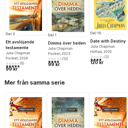
Del 10
Del 3
Del 1
Date with Destiny
Ett avslöjande
Dimma över heden
Julia Chapman
testamente
Julia Chapman
Häftad
, 2025
Julia Chapman
Pocket
, 2023
(
2
)
Pocket
, 2026
(
12
)
4,0
utav 5 stjärnor. Tota
3,8
utav 5 stjärnor. Totalt antal röster:
120 kr
(
5
)
99 kr
4,8
utav 5 stjärnor. Totalt antal röster:
99 kr
Hoppa över listan
Mer från samma serie