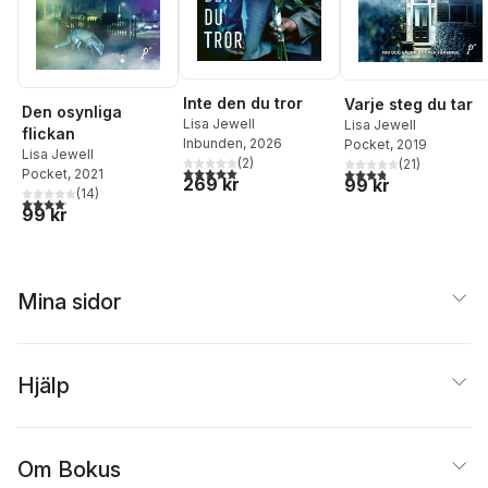
Inte den du tror
Varje steg du tar
Den osynliga
Lisa Jewell
Lisa Jewell
flickan
Inbunden
, 2026
Pocket
, 2019
Lisa Jewell
(
2
)
(
21
)
5,0
utav 5 stjärnor. Totalt antal röster:
3,8
utav 5 stjärnor. Tota
Pocket
, 2021
269 kr
99 kr
(
14
)
4,1
utav 5 stjärnor. Totalt antal röster:
99 kr
Mina sidor
Hjälp
Om Bokus