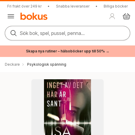
Fri frakt över 249 kr
•
Snabba leveranser
•
Billiga böcker
Sök bok, spel, pussel, penna...
Skapa nya rutiner – hälsoböcker upp till 50% →
Deckare
Psykologisk spänning