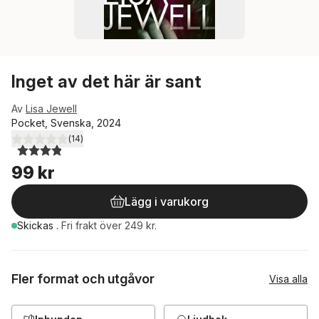
Inget av det här är sant
Av
Lisa Jewell
Pocket, Svenska, 2024
(
14
)
3,9
utav 5 stjärnor. Totalt antal röster:
99 kr
Lägg i varukorg
Skickas
.
Fri frakt över 249 kr.
Fler format och utgåvor
Visa alla