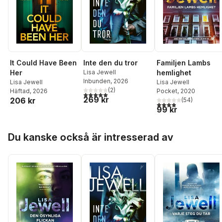
It Could Have Been
Inte den du tror
Familjen Lambs
Her
Lisa Jewell
hemlighet
Inbunden
, 2026
Lisa Jewell
Lisa Jewell
(
2
)
Häftad
, 2026
Pocket
, 2020
5,0
utav 5 stjärnor. Totalt antal röster:
269 kr
206 kr
(
54
)
3,9
utav 5 stjärnor. Tota
99 kr
Hoppa över listan
Du kanske också är intresserad av