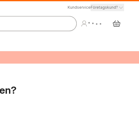
Kundservice
Företagskund?
ken?