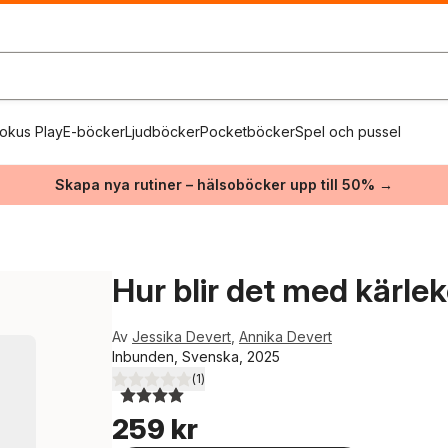
okus Play
E-böcker
Ljudböcker
Pocketböcker
Spel och pussel
Skapa nya rutiner – hälsoböcker upp till 50% →
Hur blir det med kärle
Av
Jessika Devert
,
Annika Devert
Inbunden, Svenska, 2025
(
1
)
4,0
utav 5 stjärnor. Totalt antal röster:
259 kr