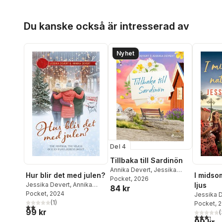
Hoppa över listan
Du kanske också är intresserad av
Nyhet
Del 4
Tillbaka till Sardinön
Annika Devert
,
Jessika
Hur blir det med julen?
I midso
Devert
Pocket
, 2026
Jessika Devert
,
Annika
ljus
84 kr
Devert
Pocket
, 2024
Jessika 
(
1
)
Pocket
, 
2,0
utav 5 stjärnor. Totalt antal röster:
99 kr
(
3,3
utav 5 