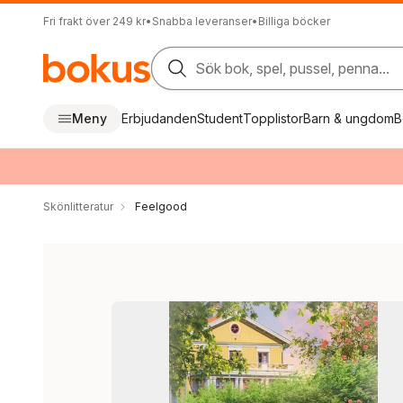
Fri frakt över 249 kr
•
Snabba leveranser
•
Billiga böcker
Sök bok, spel, pussel, penna...
Meny
Erbjudanden
Student
Topplistor
Barn & ungdom
B
Skönlitteratur
Feelgood