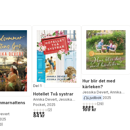
Hur blir det med
Del 1
kärleken?
Jessika Devert
,
Annika
Hotellet Två systrar
Devert
Ljudbok
2025
Annika Devert
,
Jessika
mmarnattens
(
29
)
Devert
Pocket
, 2025
3,8
utav 5 stjärnor. Totalt ant
169 kr
(
2
)
4,0
utav 5 stjärnor. Totalt antal röster:
Devert
84 kr
2025
3
)
stjärnor. Totalt antal röster: