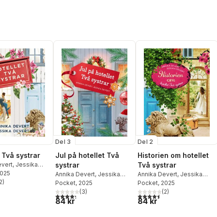
Del 3
Del 2
 Två systrar
Jul på hotellet Två
Historien om hotellet
evert
,
Jessika
systrar
Två systrar
2025
Annika Devert
,
Jessika
Annika Devert
,
Jessika
2
)
Devert
Pocket
, 2025
Devert
Pocket
, 2025
stjärnor. Totalt antal röster:
(
3
)
(
2
)
4,3
utav 5 stjärnor. Totalt antal röster:
4,5
utav 5 stjärnor. Totalt ant
84 kr
84 kr