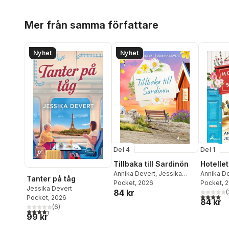
Hoppa över listan
Mer från samma författare
Nyhet
Nyhet
Del 4
Del 1
Tillbaka till Sardinön
Hotellet
Annika Devert
,
Jessika
Annika D
Tanter på tåg
Devert
Pocket
, 2026
Devert
Pocket
, 
Jessika Devert
84 kr
(
4,0
utav 5 
Pocket
, 2026
84 kr
(
6
)
4,3
utav 5 stjärnor. Totalt antal röster:
99 kr