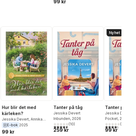
99 kr
Nyhet
Hur blir det med
Tanter på tåg
Tanter på tåg
al röster:
kärleken?
Jessika Devert
Jessika Devert
Inbunden
, 2026
Pocket
, 2026
Jessika Devert
,
Annika
(
10
)
(
6
)
Devert
E-bok
2025
4,6
utav 5 stjärnor. Totalt antal röster:
4,3
utav 5 stjärnor
259 kr
99 kr
99 kr