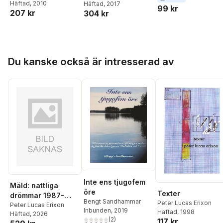
Häftad
, 2010
Häftad
, 2017
99 kr
207 kr
304 kr
Hoppa över listan
Du kanske också är intresserad av
Inte ens tjugofem
Mäld: nattliga
öre
Texter
drömmar 1987-
Bengt Sandhammar
Peter Lucas Erixon
2025
Peter Lucas Erixon
Inbunden
, 2019
Häftad
, 1998
Häftad
, 2026
(
2
)
117 kr
5,0
utav 5 stjärnor. Totalt antal röster: