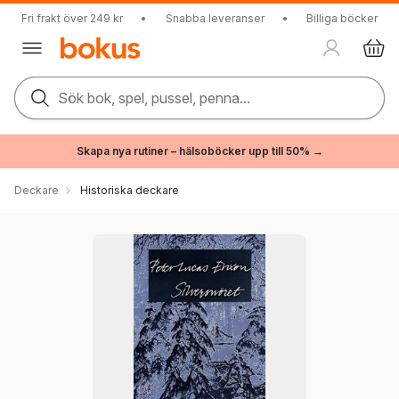
Fri frakt över 249 kr
•
Snabba leveranser
•
Billiga böcker
Sök bok, spel, pussel, penna...
Skapa nya rutiner – hälsoböcker upp till 50% →
Deckare
Historiska deckare