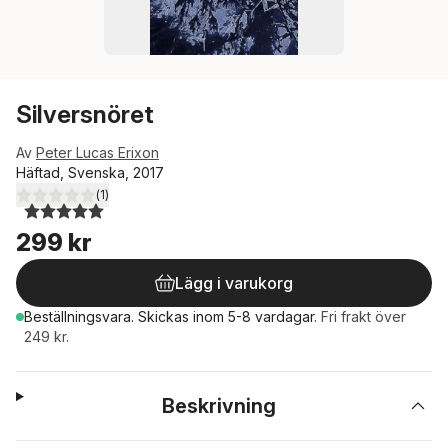
Silversnöret
Av
Peter Lucas Erixon
Häftad, Svenska, 2017
(
1
)
5,0
utav 5 stjärnor. Totalt antal röster:
299 kr
Lägg i varukorg
Beställningsvara.
Skickas
inom 5-8 vardagar
.
Fri frakt över
249 kr.
Beskrivning