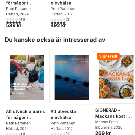
elevhälsa
förmågor i
Petri Partanen
förskolan
Petri Partanen
Häftad
, 2012
Häftad
, 2024
(
3
)
(
1
)
5,0
utav 5 stjärnor. Totalt antal röster:
5,0
utav 5 stjärnor. Totalt antal röster:
492 kr
589 kr
Hoppa över listan
Du kanske också är intresserad av
Signerad!
SIGNERAD -
Att utveckla
Att utveckla barns
Mackans kost :
elevhälsa
förmågor i
Middagar och
Marcus Frank
Petri Partanen
förskolan
Petri Partanen
Inbunden
, 2026
matlådor
Häftad
, 2012
Häftad
, 2024
269 kr
(
3
)
(
1
)