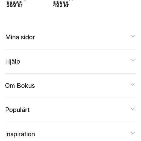
5,0
utav 5 stjärnor. Totalt antal röster:
5,0
utav 5 stjärnor. Totalt antal röster:
492 kr
589 kr
Mina sidor
Hjälp
Om Bokus
Populärt
Inspiration