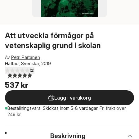
Att utveckla förmågor på
vetenskaplig grund i skolan
Av
Petri Partanen
Häftad, Svenska, 2019
(
2
)
5,0
utav 5 stjärnor. Totalt antal röster:
537 kr
Lägg i varukorg
Beställningsvara.
Skickas
inom 5-8 vardagar
.
Fri frakt över
249 kr.
Beskrivning