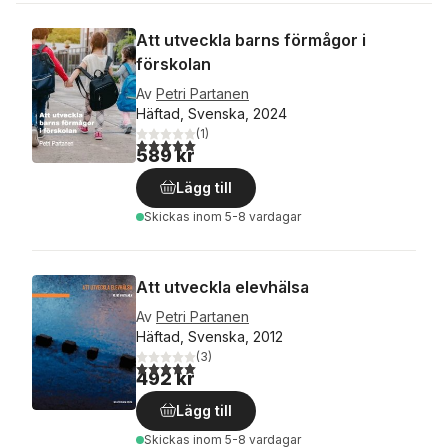
Att utveckla barns förmågor i
förskolan
Av
Petri Partanen
Häftad, Svenska, 2024
(
1
)
5,0
utav 5 stjärnor. Totalt antal röster:
589 kr
Lägg till
Skickas
inom 5-8 vardagar
Att utveckla elevhälsa
Av
Petri Partanen
Häftad, Svenska, 2012
(
3
)
5,0
utav 5 stjärnor. Totalt antal röster:
492 kr
Lägg till
Skickas
inom 5-8 vardagar