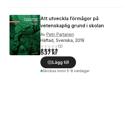
Att utveckla förmågor på
vetenskaplig grund i skolan
Av
Petri Partanen
Häftad, Svenska, 2019
(
2
)
5,0
utav 5 stjärnor. Totalt antal röster:
537 kr
Lägg till
Skickas
inom 5-8 vardagar