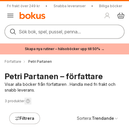
Fri frakt över 249 kr
•
Snabba leveranser
•
Billiga böcker
Sök bok, spel, pussel, penna...
Skapa nya rutiner – hälsoböcker upp till 50% →
Författare
Petri Partanen
Petri Partanen – författare
Visar alla böcker från författaren . Handla med fri frakt och
snabb leverans.
3
produkter
Filtrera
Sortera:
Trendande