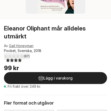
Eleanor Oliphant mår alldeles
utmärkt
Av
Gail Honeyman
Pocket, Svenska, 2018
(
87
)
4,0
utav 5 stjärnor. Totalt antal röster:
99 kr
Lägg i varukorg
.
Fri frakt över 249 kr.
Fler format och utgåvor