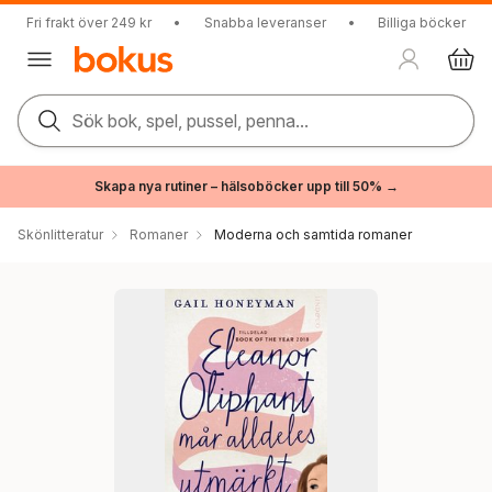
Fri frakt över 249 kr
•
Snabba leveranser
•
Billiga böcker
Sök bok, spel, pussel, penna...
Skapa nya rutiner – hälsoböcker upp till 50% →
Skönlitteratur
Romaner
Moderna och samtida romaner