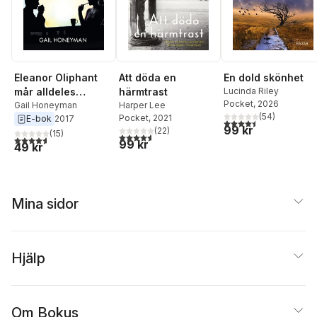
Att döda en
Eleanor Oliphant
En dold skönhet
härmtrast
mår alldeles
Lucinda Riley
Pocket
, 2026
Harper Lee
utmärkt
Gail Honeyman
(
54
)
Pocket
, 2021
E-bok
2017
4,5
utav 5 stjärnor. Tota
99 kr
(
22
)
(
15
)
4,6
utav 5 stjärnor. Totalt antal röster:
4,6
utav 5 stjärnor. Totalt antal röster:
99 kr
49 kr
Mina sidor
Hjälp
Om Bokus