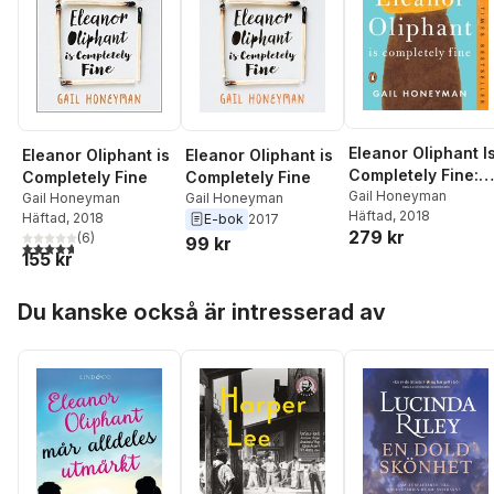
Eleanor Oliphant I
Eleanor Oliphant is
Eleanor Oliphant is
Completely Fine:
Completely Fine
Completely Fine
Reese's Book Club
Gail Honeyman
Gail Honeyman
Gail Honeyman
Häftad
, 2018
Häftad
, 2018
E-bok
2017
279 kr
(
6
)
99 kr
4,7
utav 5 stjärnor. Totalt antal röster:
155 kr
Hoppa över listan
Du kanske också är intresserad av