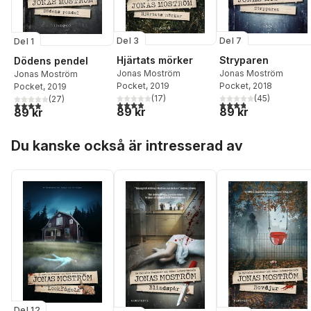
Del 3
Del 7
Del 1
Hjärtats mörker
Stryparen
Dödens pendel
Jonas Moström
Jonas Moström
Jonas Moström
Pocket
, 2019
Pocket
, 2018
Pocket
, 2019
(
17
)
(
45
)
(
27
)
3,9
utav 5 stjärnor. Totalt antal röster:
3,8
utav 5 stjärnor. Tota
3,9
utav 5 stjärnor. Totalt antal röster:
89 kr
89 kr
89 kr
Hoppa över listan
Du kanske också är intresserad av
Del 12