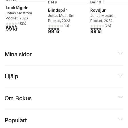
Del 9
Del 10
Lockfågeln
Blindspår
Rovdjur
Jonas Moström
Jonas Moström
Jonas Moström
Pocket
, 2026
Pocket
, 2023
Pocket
, 2024
(
25
)
3,9
utav 5 stjärnor. Totalt antal röster:
(
33
)
(
26
)
3,9
utav 5 stjärnor. Totalt antal röster:
3,8
utav 5 stjärnor. Tota
99 kr
99 kr
99 kr
Mina sidor
Hjälp
Om Bokus
Populärt