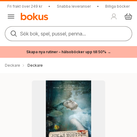
Fri frakt över 249 kr
•
Snabba leveranser
•
Billiga böcker
Sök bok, spel, pussel, penna...
Skapa nya rutiner – hälsoböcker upp till 50% →
Deckare
Deckare