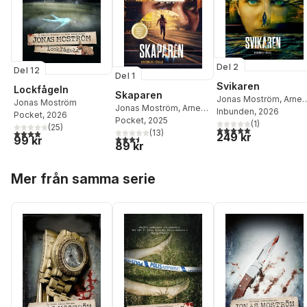
Del 2
Del 12
Del 1
Svikaren
Lockfågeln
Skaparen
Jonas Moström
,
Arne
Jonas Moström
Jonas Moström
,
Arne
Dahl
Inbunden
, 2026
Pocket
, 2026
Dahl
Pocket
, 2025
(
1
)
(
25
)
5,0
utav 5 stjärnor. Tota
3,9
utav 5 stjärnor. Totalt antal röster:
(
13
)
249 kr
3,5
utav 5 stjärnor. Totalt antal röster:
99 kr
89 kr
Hoppa över listan
Mer från samma serie