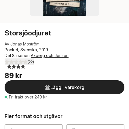
Storsjöodjuret
Av
Jonas Moström
Pocket, Svenska, 2019
Del 8 i serien
Axberg och Jensen
(
22
)
3,8
utav 5 stjärnor. Totalt antal röster:
89 kr
Lägg i varukorg
.
Fri frakt över 249 kr.
Fler format och utgåvor