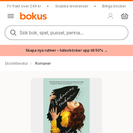
Fri frakt över 249 kr
•
Snabba leveranser
•
Billiga böcker
Sök bok, spel, pussel, penna...
Skapa nya rutiner – hälsoböcker upp till 50% →
Skönlitteratur
Romaner