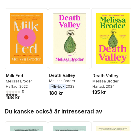
Death Valley
Milk Fed
Death Valley
Melissa Broder
Melissa Broder
Melissa Broder
E-bok
2023
Häftad
, 2022
Häftad
, 2024
135 kr
(
1
)
180 kr
4,0
utav 5 stjärnor. Totalt antal röster:
168 kr
Hoppa över listan
Du kanske också är intresserad av