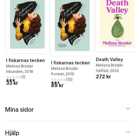
Death Valley
I fiskarnas tecken
I fiskarnas tecken
Melissa Broder
Melissa Broder
Melissa Broder
Häftad
, 2024
Inbunden
, 2018
Pocket
, 2019
272 kr
(
1
)
3,0
utav 5 stjärnor. Totalt antal röster:
(
10
)
2,6
utav 5 stjärnor. Totalt antal röster:
33 kr
89 kr
Mina sidor
Hjälp