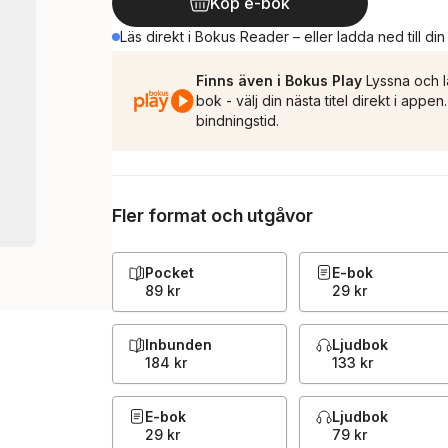
Köp e-bok
Läs direkt i Bokus Reader – eller ladda ned till di
Finns även i Bokus Play
Lyssna och l
bok - välj din nästa titel direkt i appe
bindningstid.
Fler format och utgåvor
Pocket
E-bok
89 kr
29 kr
Inbunden
Ljudbok
184 kr
133 kr
E-bok
Ljudbok
29 kr
79 kr