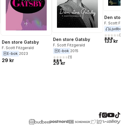
Den store Gat
F. Scott Fitzgeral
Ljudbok
2022
(
5
)
3,0
utav 5 stjärnor
Den store Gatsby
133 kr
Den store Gatsby
F. Scott Fitzgerald
F. Scott Fitzgerald
E-bok
2015
E-bok
2023
(
1
)
3,0
utav 5 stjärnor. Totalt antal röster:
29 kr
29 kr