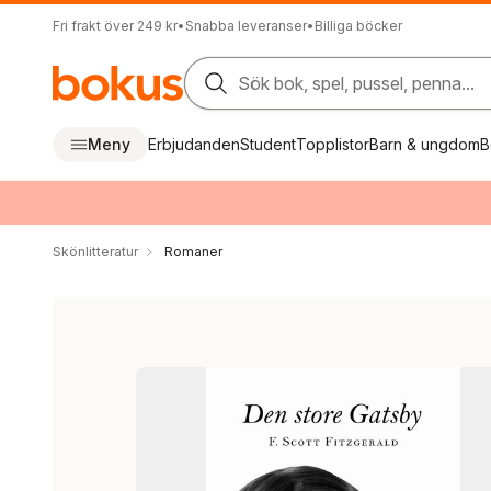
Fri frakt över 249 kr
•
Snabba leveranser
•
Billiga böcker
Sök bok, spel, pussel, penna...
Meny
Erbjudanden
Student
Topplistor
Barn & ungdom
B
Skönlitteratur
Romaner