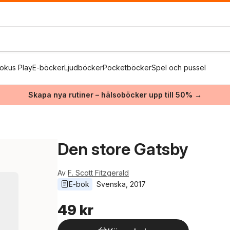
okus Play
E-böcker
Ljudböcker
Pocketböcker
Spel och pussel
Skapa nya rutiner – hälsoböcker upp till 50% →
Den store Gatsby
Av
F. Scott Fitzgerald
E-bok
Svenska
, 
2017
49 kr