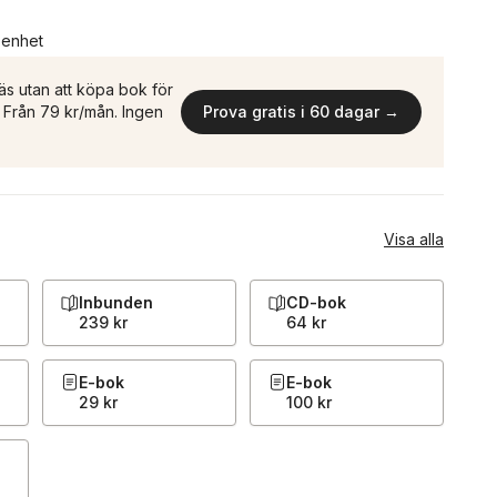
n enhet
äs utan att köpa bok för
n. Från 79 kr/mån. Ingen
Prova gratis i 60 dagar →
Visa alla
Inbunden
CD-bok
239 kr
64 kr
E-bok
E-bok
29 kr
100 kr