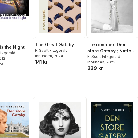
The Great Gatsby
Tre romaner. Den
is the Night
F. Scott Fitzgerald
store Gatsby ; Natten
itzgerald
Inbunden
, 2024
är ljuv ; Den siste
F. Scott Fitzgerald
2012
141 kr
Inbunden
, 2023
magnaten
6
)
stjärnor. Totalt antal röster:
229 kr