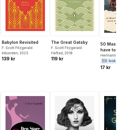
Babylon Revisited
The Great Gatsby
50 Masterpie
F. Scott Fitzgerald
F. Scott Fitzgerald
have to read 
Inbunden
, 2023
Häftad
, 2018
you die vol: 2
Hermann Hesse
,
139 kr
119 kr
Hardy
,
E. M. Forst
E-bok
2025
Scott Fitzgerald
,
17 kr
Dumas
,
Fyodor
Dostoyevsky
,
Ch
Dickens
,
Wilkie C
K. Chesterton
,
Ja
Louisa May Alcot
Conan Doyle
,
Jul
Mark Twain
,
Lewi