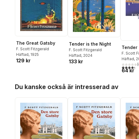
The Great Gatsby
Tender is the Night
Tender 
F. Scott Fitzgerald
F. Scott Fitzgerald
F. Scott F
Häftad
, 1925
Häftad
, 2024
Häftad
, 
129 kr
133 kr
(
4,3
utav 5 
64 kr
Hoppa över listan
Du kanske också är intresserad av