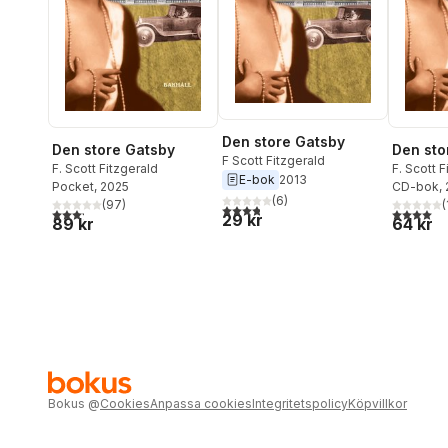
Den store Gatsby
Den store Gatsby
Den sto
F Scott Fitzgerald
F. Scott Fitzgerald
F. Scott F
E-bok
2013
Pocket
, 2025
CD-bok
,
(
6
)
(
97
)
(
3,8
utav 5 stjärnor. Totalt antal röster:
3,2
utav 5 stjärnor. Totalt antal röster:
4,0
utav 5 
29 kr
89 kr
64 kr
Bokus
@
Cookies
Anpassa cookies
Integritetspolicy
Köpvillkor