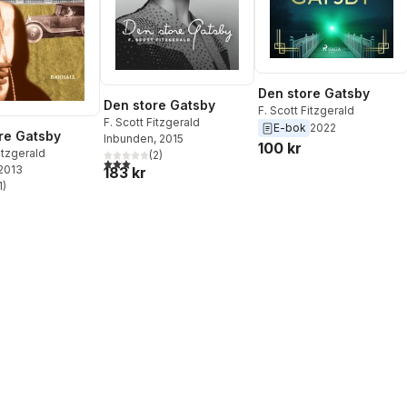
Den store Gatsby
Den store Gatsby
F. Scott Fitzgerald
F. Scott Fitzgerald
E-bok
2022
re Gatsby
Inbunden
, 2015
100 kr
itzgerald
(
2
)
3,0
utav 5 stjärnor. Totalt antal röster:
 2013
183 kr
1
)
stjärnor. Totalt antal röster: