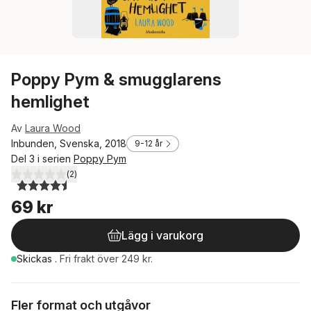
Poppy Pym & smugglarens
hemlighet
Av
Laura Wood
Inbunden, Svenska, 2018
9-12 år
Del 3 i serien
Poppy Pym
(
2
)
4,5
utav 5 stjärnor. Totalt antal röster:
69 kr
Lägg i varukorg
Skickas
.
Fri frakt över 249 kr.
Fler format och utgåvor