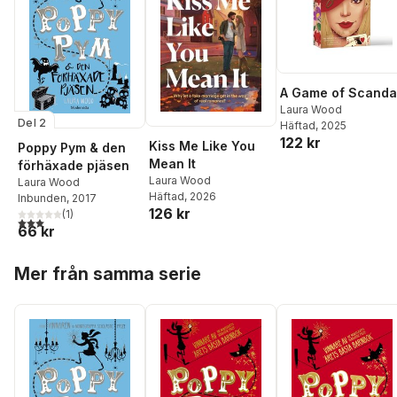
A Game of Scanda
Laura Wood
Del 2
Häftad
, 2025
122 kr
Kiss Me Like You
Poppy Pym & den
Mean It
förhäxade pjäsen
Laura Wood
Laura Wood
Häftad
, 2026
Inbunden
, 2017
126 kr
(
1
)
3,0
utav 5 stjärnor. Totalt antal röster:
66 kr
Hoppa över listan
Mer från samma serie