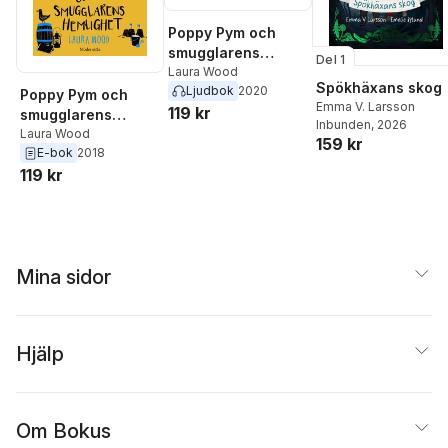
Poppy Pym och
smugglarens
Del 1
hemlighet
Laura Wood
Spökhäxans skog
Ljudbok
2020
Poppy Pym och
Emma V. Larsson
119 kr
smugglarens
Inbunden
, 2026
hemlighet
Laura Wood
159 kr
E-bok
2018
119 kr
Mina sidor
Hjälp
Om Bokus