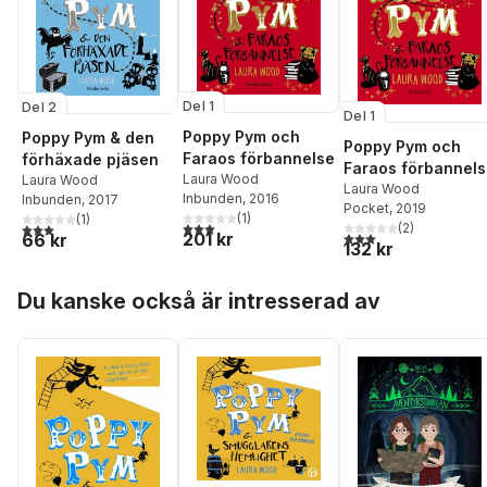
Del 1
Del 2
Del 1
Poppy Pym och
Poppy Pym & den
Poppy Pym och
Faraos förbannelse
förhäxade pjäsen
Faraos förbannel
Laura Wood
Laura Wood
Laura Wood
Inbunden
, 2016
Inbunden
, 2017
Pocket
, 2019
(
1
)
(
1
)
3,0
utav 5 stjärnor. Totalt antal röster:
3,0
utav 5 stjärnor. Totalt antal röster:
(
2
)
3,0
utav 5 stjärnor. Tota
201 kr
66 kr
132 kr
Hoppa över listan
Du kanske också är intresserad av