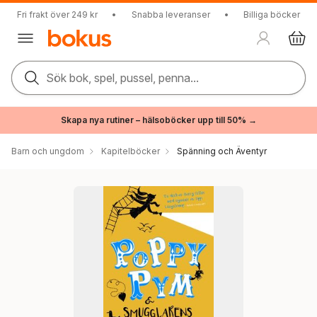
Fri frakt över 249 kr
•
Snabba leveranser
•
Billiga böcker
Sök bok, spel, pussel, penna...
Skapa nya rutiner – hälsoböcker upp till 50% →
Barn och ungdom
Kapitelböcker
Spänning och Äventyr