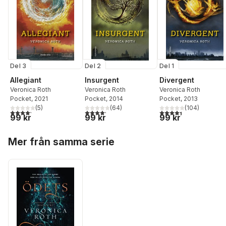
Del 3
Del 2
Del 1
Allegiant
Insurgent
Divergent
Veronica Roth
Veronica Roth
Veronica Roth
Pocket
, 2021
Pocket
, 2014
Pocket
, 2013
(
5
)
(
64
)
(
104
)
4,2
utav 5 stjärnor. Totalt antal röster:
4,2
utav 5 stjärnor. Totalt antal röster:
4,4
utav 5 stjärnor. Tota
99 kr
99 kr
99 kr
Hoppa över listan
Mer från samma serie