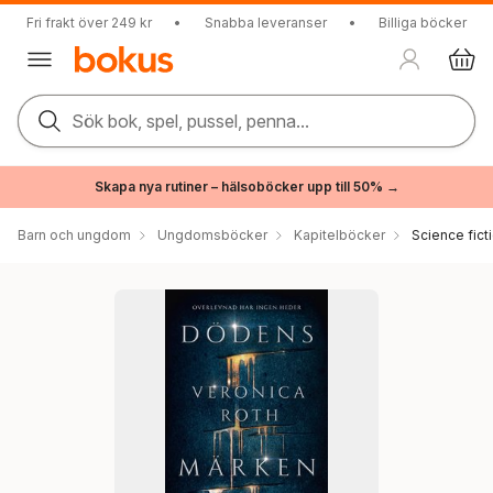
Fri frakt över 249 kr
•
Snabba leveranser
•
Billiga böcker
Sök bok, spel, pussel, penna...
Skapa nya rutiner – hälsoböcker upp till 50% →
Barn och ungdom
Ungdomsböcker
Kapitelböcker
Science fict