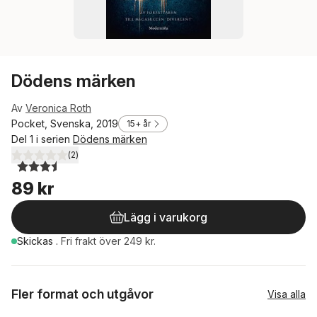
Dödens märken
Av
Veronica Roth
Pocket, Svenska, 2019
15+ år
Del 1 i serien
Dödens märken
(
2
)
3,5
utav 5 stjärnor. Totalt antal röster:
89 kr
Lägg i varukorg
Skickas
.
Fri frakt över 249 kr.
Fler format och utgåvor
Visa alla