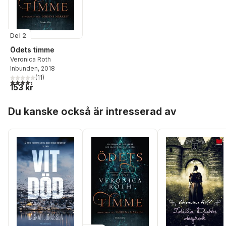
Del 2
Ödets timme
Veronica Roth
Inbunden
, 2018
(
11
)
4,4
utav 5 stjärnor. Totalt antal röster:
153 kr
Hoppa över listan
Du kanske också är intresserad av