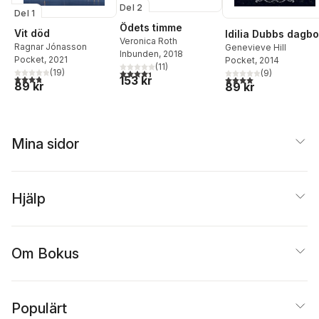
Del 2
Del 1
Ödets timme
Vit död
Idilia Dubbs dagb
Veronica Roth
Ragnar Jónasson
Genevieve Hill
Inbunden
, 2018
Pocket
, 2021
Pocket
, 2014
(
11
)
4,4
utav 5 stjärnor. Totalt antal röster:
(
19
)
(
9
)
3,8
utav 5 stjärnor. Totalt antal röster:
4,0
utav 5 stjärnor. Tota
153 kr
89 kr
89 kr
Mina sidor
Hjälp
Om Bokus
Populärt