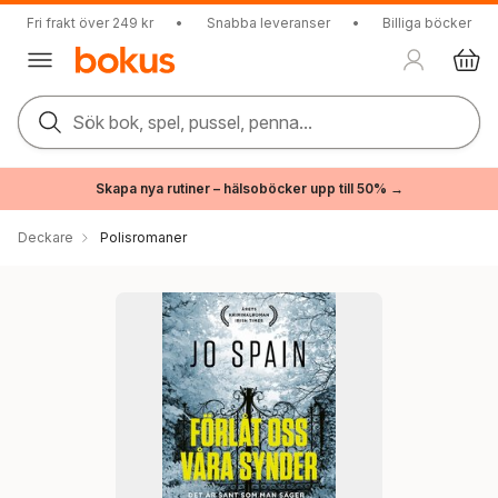
Fri frakt över 249 kr
•
Snabba leveranser
•
Billiga böcker
Sök bok, spel, pussel, penna...
Skapa nya rutiner – hälsoböcker upp till 50% →
Deckare
Polisromaner