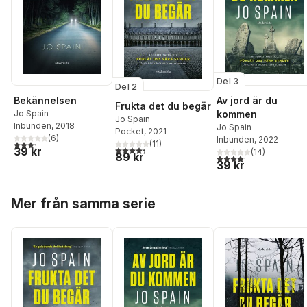
Del 3
Del 2
Bekännelsen
Av jord är du
Frukta det du begär
Jo Spain
kommen
Jo Spain
Inbunden
, 2018
Jo Spain
Pocket
, 2021
(
6
)
Inbunden
, 2022
3,3
utav 5 stjärnor. Totalt antal röster:
(
11
)
4,4
utav 5 stjärnor. Totalt antal röster:
39 kr
(
14
)
89 kr
4,1
utav 5 stjärnor. Total
39 kr
Hoppa över listan
Mer från samma serie