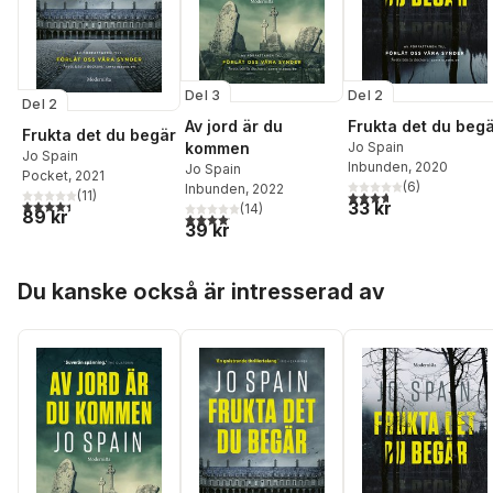
Del 3
Del 2
Del 2
Av jord är du
Frukta det du beg
Frukta det du begär
kommen
Jo Spain
Jo Spain
Inbunden
, 2020
Jo Spain
Pocket
, 2021
(
6
)
Inbunden
, 2022
3,7
utav 5 stjärnor. Tota
(
11
)
4,4
utav 5 stjärnor. Totalt antal röster:
33 kr
(
14
)
89 kr
4,1
utav 5 stjärnor. Totalt antal röster:
39 kr
Hoppa över listan
Du kanske också är intresserad av