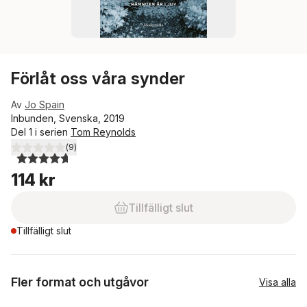
Förlåt oss våra synder
Av
Jo Spain
Inbunden, Svenska, 2019
Del 1 i serien
Tom Reynolds
(
9
)
4,7
utav 5 stjärnor. Totalt antal röster:
114 kr
Tillfälligt slut
Tillfälligt slut
Fler format och utgåvor
Visa alla