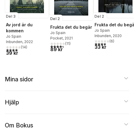
Del 3
Del 2
Del 2
Av jord är du
Frukta det du beg
Frukta det du begär
kommen
Jo Spain
Jo Spain
Inbunden
, 2020
Jo Spain
Pocket
, 2021
(
6
)
Inbunden
, 2022
3,7
utav 5 stjärnor. Tota
(
11
)
4,4
utav 5 stjärnor. Totalt antal röster:
33 kr
(
14
)
89 kr
4,1
utav 5 stjärnor. Totalt antal röster:
39 kr
Mina sidor
Hjälp
Om Bokus