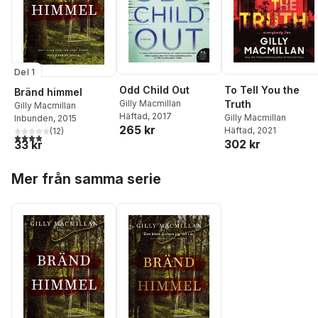
Del 1
Odd Child Out
To Tell You the
Bränd himmel
Gilly Macmillan
Truth
Gilly Macmillan
Häftad
, 2017
Gilly Macmillan
Inbunden
, 2015
265 kr
Häftad
, 2021
(
12
)
3,9
utav 5 stjärnor. Totalt antal röster:
302 kr
33 kr
Hoppa över listan
Mer från samma serie