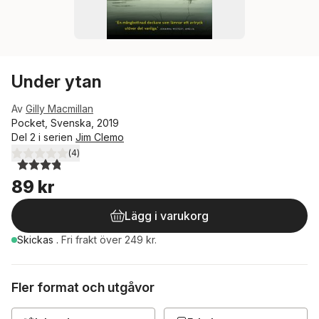
Under ytan
Av
Gilly Macmillan
Pocket, Svenska, 2019
Del 2 i serien
Jim Clemo
(
4
)
3,8
utav 5 stjärnor. Totalt antal röster:
89 kr
Lägg i varukorg
Skickas
.
Fri frakt över 249 kr.
Fler format och utgåvor