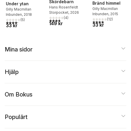
Skördebarn
Bränd himmel
Under ytan
Hans Rosenfeldt
Gilly Macmillan
Gilly Macmillan
Storpocket
, 2026
Inbunden
, 2015
Inbunden
, 2018
(
4
)
(
12
)
(
5
)
3,8
utav 5 stjärnor. Totalt antal röster:
3,9
utav 5 stjärnor. Tota
4,2
utav 5 stjärnor. Totalt antal röster:
149 kr
33 kr
33 kr
Mina sidor
Hjälp
Om Bokus
Populärt