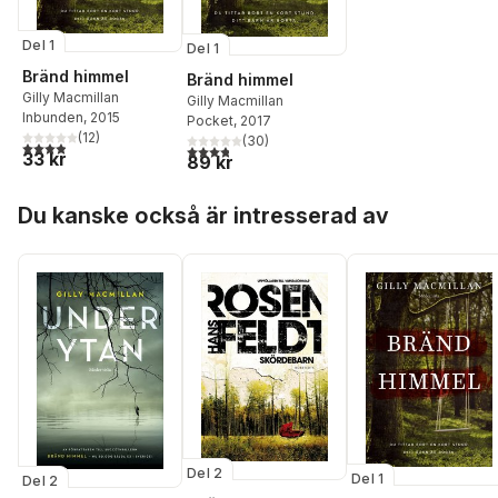
Del 1
Del 1
Bränd himmel
Bränd himmel
Gilly Macmillan
Gilly Macmillan
Inbunden
, 2015
Pocket
, 2017
(
12
)
(
30
)
3,9
utav 5 stjärnor. Totalt antal röster:
3,8
utav 5 stjärnor. Totalt antal röster:
33 kr
89 kr
Hoppa över listan
Du kanske också är intresserad av
Del 2
Del 1
Del 2