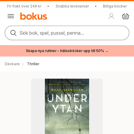
Fri frakt över 249 kr
•
Snabba leveranser
•
Billiga böcker
Sök bok, spel, pussel, penna...
Skapa nya rutiner – hälsoböcker upp till 50% →
Deckare
Thriller